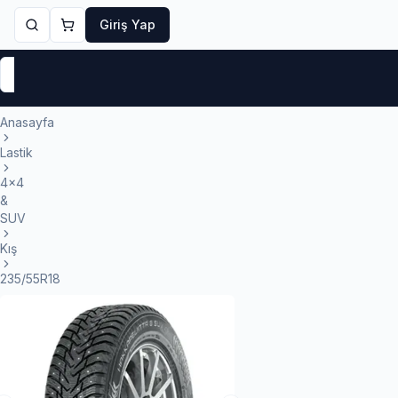
Giriş Yap
Markalar
Yaz Lastikleri
Kış Lastikleri
4 Mevsi
Anasayfa
Lastik
4x4
&
SUV
Kış
235/55R18