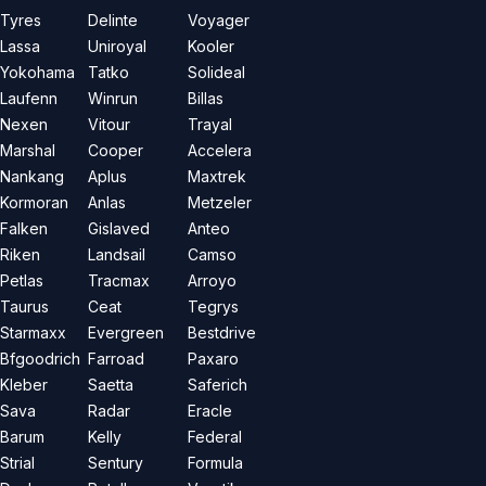
Tyres
Delinte
Voyager
Lassa
Uniroyal
Kooler
Yokohama
Tatko
Solideal
Laufenn
Winrun
Billas
Nexen
Vitour
Trayal
Marshal
Cooper
Accelera
Nankang
Aplus
Maxtrek
Kormoran
Anlas
Metzeler
Falken
Gislaved
Anteo
Riken
Landsail
Camso
Petlas
Tracmax
Arroyo
Taurus
Ceat
Tegrys
Starmaxx
Evergreen
Bestdrive
Bfgoodrich
Farroad
Paxaro
Kleber
Saetta
Saferich
Sava
Radar
Eracle
Barum
Kelly
Federal
Strial
Sentury
Formula