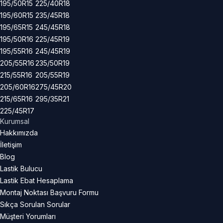
195/50R15
225/40R18
195/60R15
235/45R18
195/65R15
245/45R18
195/50R16
225/45R19
195/55R16
245/45R19
205/55R16
235/50R19
215/55R16
205/55R19
205/60R16
275/45R20
215/65R16
295/35R21
225/45R17
Kurumsal
Hakkımızda
İletişim
Blog
Lastik Bulucu
Lastik Ebat Hesaplama
Montaj Noktası Başvuru Formu
Sıkça Sorulan Sorular
Müşteri Yorumları