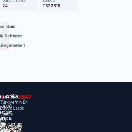
Garanti Süresi
Barkod
24
TS32618
etaylar
zellikler
lendirmeler
ik Rehberi
 Seçenekleri
aj Hizmeti
Türkiye'nin En
©
2026
Büyük Lastik
astiğim
Satıcısı
urada.
üm
akları