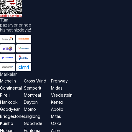
aklıdır.
Tüm
pazaryerlerinde
hizmetinizdeyiz!
Markalar
Michelin
Cross Wind
Fronway
Continental
Semperit
Midas
Pirelli
Montreal
Vredestein
Hankook
Dayton
Kenex
Goodyear
Momo
Apollo
Bridgestone
Linglong
Mitas
Kumho
Goodride
Özka
Nokian
Funtoma
Atire