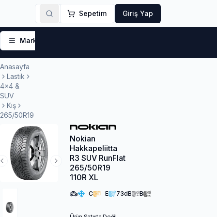
Sepetim
Giriş Yap
Markalar
Yaz Lastikleri
Kış Lastikleri
4 Mevsi
Anasayfa
Lastik
4x4 &
SUV
Kış
265/50R19
Nokian
Hakkapeliitta
R3 SUV RunFlat
Previous Slide
Next Slide
265/50R19
110R XL
C
E
73
dB
B
Ürün Satışta Değil