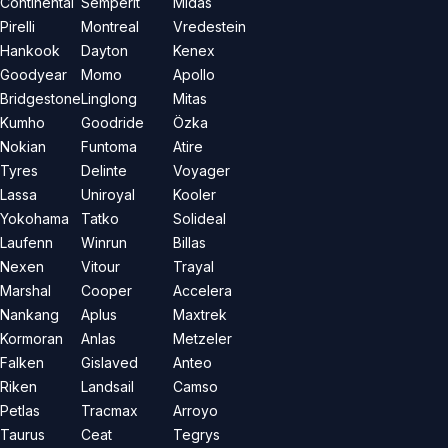
Continental
Semperit
Midas
Pirelli
Montreal
Vredestein
Hankook
Dayton
Kenex
Goodyear
Momo
Apollo
Bridgestone
Linglong
Mitas
Kumho
Goodride
Özka
Nokian
Funtoma
Atire
Tyres
Delinte
Voyager
Lassa
Uniroyal
Kooler
Yokohama
Tatko
Solideal
Laufenn
Winrun
Billas
Nexen
Vitour
Trayal
Marshal
Cooper
Accelera
Nankang
Aplus
Maxtrek
Kormoran
Anlas
Metzeler
Falken
Gislaved
Anteo
Riken
Landsail
Camso
Petlas
Tracmax
Arroyo
Taurus
Ceat
Tegrys