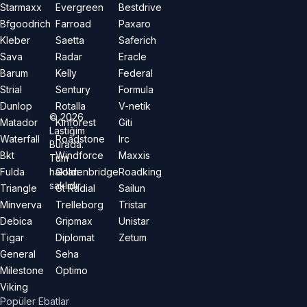
Starmaxx
Evergreen
Bestdrive
Bfgoodrich
Farroad
Paxaro
Kleber
Saetta
Saferich
Sava
Radar
Eracle
Barum
Kelly
Federal
Strial
Sentury
Formula
Dunlop
Rotalla
V-netik
©
2026
Matador
Kinforest
Giti
Lastiğim
Waterfall
Roadstone
Irc
Burada.
Bkt
Windforce
Maxxis
Tüm
hakları
Fulda
Goldenbridge
Roadking
saklıdır.
Triangle
Gt Radial
Sailun
Minverva
Trelleborg
Tristar
Debica
Gripmax
Unistar
Tigar
Diplomat
Zetum
General
Seha
Milestone
Optimo
Viking
Popüler Ebatlar