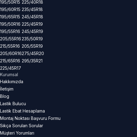
195/50R15
225/40R18
195/60R15
235/45R18
195/65R15
245/45R18
195/50R16
225/45R19
195/55R16
245/45R19
205/55R16
235/50R19
215/55R16
205/55R19
205/60R16
275/45R20
215/65R16
295/35R21
225/45R17
Kurumsal
Hakkımızda
İletişim
Blog
Lastik Bulucu
Lastik Ebat Hesaplama
Montaj Noktası Başvuru Formu
Sıkça Sorulan Sorular
Müşteri Yorumları