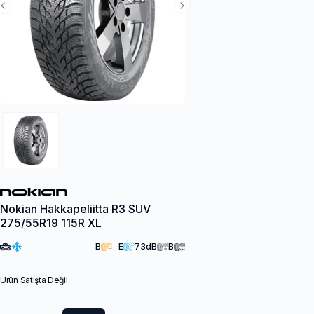
Previous Slide
Next Slide
Nokian Hakkapeliitta R3 SUV
275/55R19 115R XL
B
E
73
dB
B
Ürün Satışta Değil