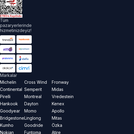
aklıdır.
Tüm
pazaryerlerinde
hizmetinizdeyiz!
Markalar
Michelin
Cross Wind
Fronway
Continental
Semperit
Midas
Pirelli
Montreal
Vredestein
Hankook
Dayton
Kenex
Goodyear
Momo
Apollo
Bridgestone
Linglong
Mitas
Kumho
Goodride
Özka
Nokian
Funtoma
Atire