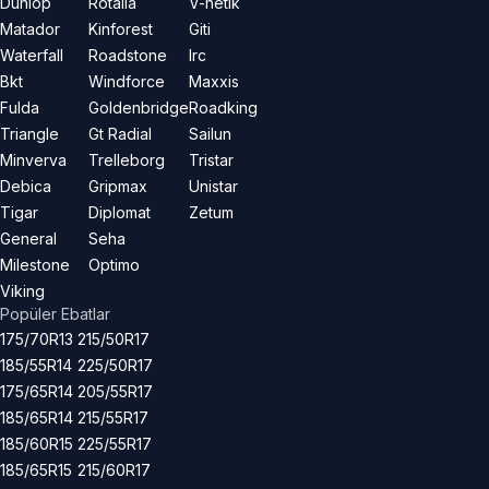
Dunlop
Rotalla
V-netik
Matador
Kinforest
Giti
Waterfall
Roadstone
Irc
Bkt
Windforce
Maxxis
Fulda
Goldenbridge
Roadking
Triangle
Gt Radial
Sailun
Minverva
Trelleborg
Tristar
Debica
Gripmax
Unistar
Tigar
Diplomat
Zetum
General
Seha
Milestone
Optimo
Viking
Popüler Ebatlar
175/70R13
215/50R17
185/55R14
225/50R17
175/65R14
205/55R17
185/65R14
215/55R17
185/60R15
225/55R17
185/65R15
215/60R17