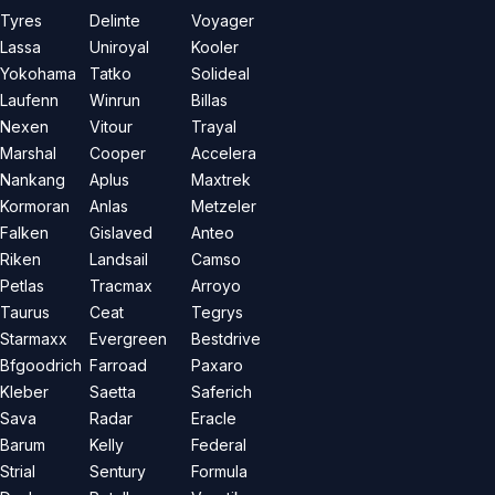
Tyres
Delinte
Voyager
Lassa
Uniroyal
Kooler
Yokohama
Tatko
Solideal
Laufenn
Winrun
Billas
Nexen
Vitour
Trayal
Marshal
Cooper
Accelera
Nankang
Aplus
Maxtrek
Kormoran
Anlas
Metzeler
Falken
Gislaved
Anteo
Riken
Landsail
Camso
Petlas
Tracmax
Arroyo
Taurus
Ceat
Tegrys
Starmaxx
Evergreen
Bestdrive
Bfgoodrich
Farroad
Paxaro
Kleber
Saetta
Saferich
Sava
Radar
Eracle
Barum
Kelly
Federal
Strial
Sentury
Formula