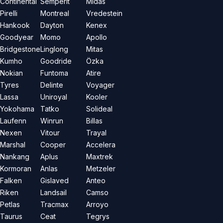
Continental
Semperit
Midas
Pirelli
Montreal
Vredestein
Hankook
Dayton
Kenex
Goodyear
Momo
Apollo
Bridgestone
Linglong
Mitas
Kumho
Goodride
Özka
Nokian
Funtoma
Atire
Tyres
Delinte
Voyager
Lassa
Uniroyal
Kooler
Yokohama
Tatko
Solideal
Laufenn
Winrun
Billas
Nexen
Vitour
Trayal
Marshal
Cooper
Accelera
Nankang
Aplus
Maxtrek
Kormoran
Anlas
Metzeler
Falken
Gislaved
Anteo
Riken
Landsail
Camso
Petlas
Tracmax
Arroyo
Taurus
Ceat
Tegrys