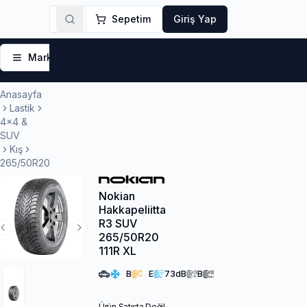
Sepetim
Giriş Yap
Markalar
Yaz Lastikleri
Kış Lastikleri
4 Mevsi
Anasayfa
Lastik
4x4 &
SUV
Kış
265/50R20
Nokian
Hakkapeliitta
R3 SUV
Previous Slide
Next Slide
265/50R20
111R XL
B
E
73
dB
B
Ürün Satışta Değil