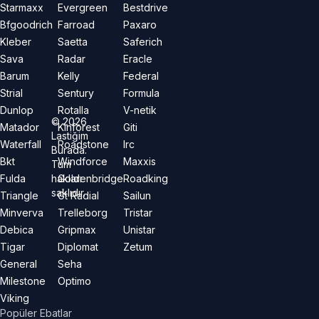
Starmaxx
Evergreen
Bestdrive
Bfgoodrich
Farroad
Paxaro
Kleber
Saetta
Saferich
Sava
Radar
Eracle
Barum
Kelly
Federal
Strial
Sentury
Formula
Dunlop
Rotalla
V-netik
©
2026
Matador
Kinforest
Giti
Lastiğim
Waterfall
Roadstone
Irc
Burada.
Bkt
Windforce
Maxxis
Tüm
hakları
Fulda
Goldenbridge
Roadking
saklıdır.
Triangle
Gt Radial
Sailun
Minverva
Trelleborg
Tristar
Debica
Gripmax
Unistar
Tigar
Diplomat
Zetum
General
Seha
Milestone
Optimo
Viking
Popüler Ebatlar