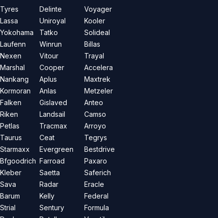
Tyres
Delinte
Voyager
Lassa
Uniroyal
Kooler
Yokohama
Tatko
Solideal
Laufenn
Winrun
Billas
Nexen
Vitour
Trayal
Marshal
Cooper
Accelera
Nankang
Aplus
Maxtrek
Kormoran
Anlas
Metzeler
Falken
Gislaved
Anteo
Riken
Landsail
Camso
Petlas
Tracmax
Arroyo
Taurus
Ceat
Tegrys
Starmaxx
Evergreen
Bestdrive
Bfgoodrich
Farroad
Paxaro
Kleber
Saetta
Saferich
Sava
Radar
Eracle
Barum
Kelly
Federal
Strial
Sentury
Formula