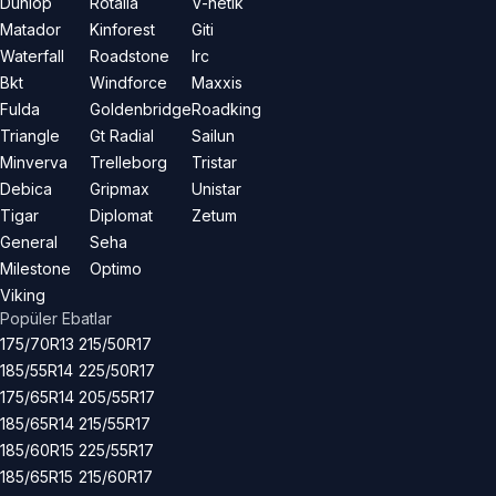
Dunlop
Rotalla
V-netik
Matador
Kinforest
Giti
Waterfall
Roadstone
Irc
Bkt
Windforce
Maxxis
Fulda
Goldenbridge
Roadking
Triangle
Gt Radial
Sailun
Minverva
Trelleborg
Tristar
Debica
Gripmax
Unistar
Tigar
Diplomat
Zetum
General
Seha
Milestone
Optimo
Viking
Popüler Ebatlar
175/70R13
215/50R17
185/55R14
225/50R17
175/65R14
205/55R17
185/65R14
215/55R17
185/60R15
225/55R17
185/65R15
215/60R17