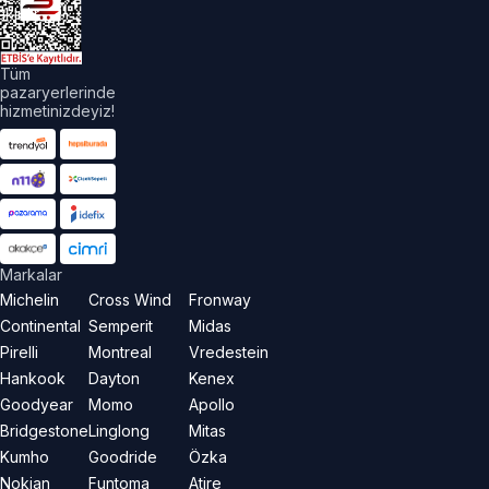
aklıdır.
Tüm
pazaryerlerinde
hizmetinizdeyiz!
Markalar
Michelin
Cross Wind
Fronway
Continental
Semperit
Midas
Pirelli
Montreal
Vredestein
Hankook
Dayton
Kenex
Goodyear
Momo
Apollo
Bridgestone
Linglong
Mitas
Kumho
Goodride
Özka
Nokian
Funtoma
Atire