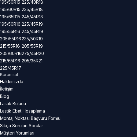
195/50R15
225/40R18
195/60R15
235/45R18
195/65R15
245/45R18
195/50R16
225/45R19
195/55R16
245/45R19
205/55R16
235/50R19
215/55R16
205/55R19
205/60R16
275/45R20
215/65R16
295/35R21
225/45R17
Kurumsal
Hakkımızda
İletişim
Blog
Lastik Bulucu
Lastik Ebat Hesaplama
Montaj Noktası Başvuru Formu
Sıkça Sorulan Sorular
Müşteri Yorumları