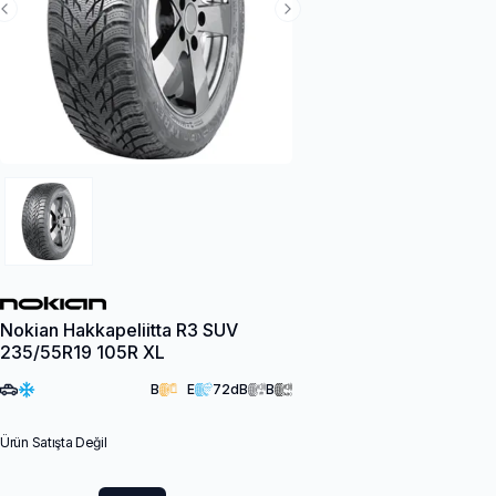
Previous Slide
Next Slide
Nokian Hakkapeliitta R3 SUV
235/55R19 105R XL
B
E
72
dB
B
Ürün Satışta Değil