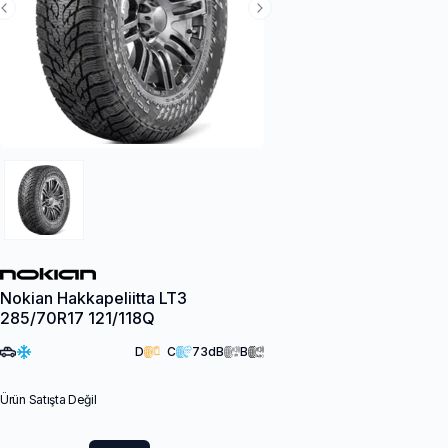
Previous Slide
Next Slide
Nokian Hakkapeliitta LT3
285/70R17 121/118Q
D
C
73
dB
B
Ürün Satışta Değil