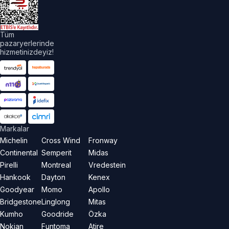
aklıdır.
Tüm
pazaryerlerinde
hizmetinizdeyiz!
Markalar
Michelin
Cross Wind
Fronway
Continental
Semperit
Midas
Pirelli
Montreal
Vredestein
Hankook
Dayton
Kenex
Goodyear
Momo
Apollo
Bridgestone
Linglong
Mitas
Kumho
Goodride
Özka
Nokian
Funtoma
Atire