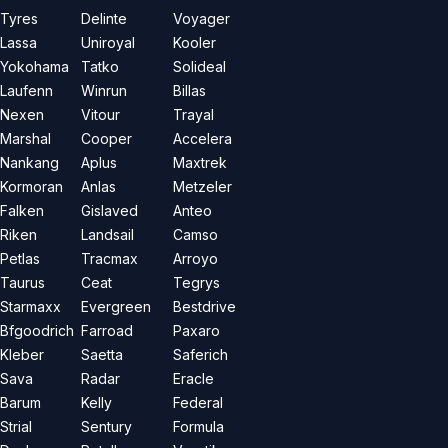
Tyres
Delinte
Voyager
Lassa
Uniroyal
Kooler
Yokohama
Tatko
Solideal
Laufenn
Winrun
Billas
Nexen
Vitour
Trayal
Marshal
Cooper
Accelera
Nankang
Aplus
Maxtrek
Kormoran
Anlas
Metzeler
Falken
Gislaved
Anteo
Riken
Landsail
Camso
Petlas
Tracmax
Arroyo
Taurus
Ceat
Tegrys
Starmaxx
Evergreen
Bestdrive
Bfgoodrich
Farroad
Paxaro
Kleber
Saetta
Saferich
Sava
Radar
Eracle
Barum
Kelly
Federal
Strial
Sentury
Formula