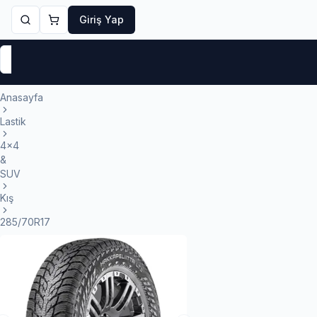
Giriş Yap
Markalar
Yaz Lastikleri
Kış Lastikleri
4 Mevsi
Anasayfa
Lastik
4x4
&
SUV
Kış
285/70R17