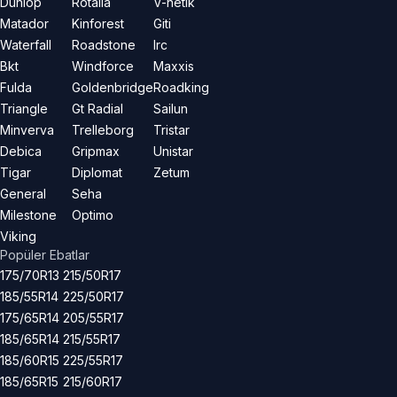
Dunlop
Rotalla
V-netik
Matador
Kinforest
Giti
Waterfall
Roadstone
Irc
Bkt
Windforce
Maxxis
Fulda
Goldenbridge
Roadking
Triangle
Gt Radial
Sailun
Minverva
Trelleborg
Tristar
Debica
Gripmax
Unistar
Tigar
Diplomat
Zetum
General
Seha
Milestone
Optimo
Viking
Popüler Ebatlar
175/70R13
215/50R17
185/55R14
225/50R17
175/65R14
205/55R17
185/65R14
215/55R17
185/60R15
225/55R17
185/65R15
215/60R17