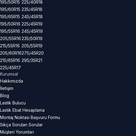
195/50R15
225/40R18
195/60R15
235/45R18
195/65R15
245/45R18
195/50R16
225/45R19
195/55R16
245/45R19
205/55R16
235/50R19
215/55R16
205/55R19
205/60R16
275/45R20
215/65R16
295/35R21
225/45R17
Kurumsal
Hakkımızda
İletişim
Blog
Lastik Bulucu
Lastik Ebat Hesaplama
Montaj Noktası Başvuru Formu
Sıkça Sorulan Sorular
Müşteri Yorumları