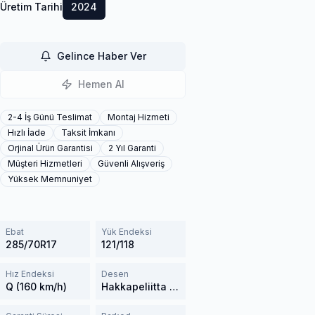
Üretim Tarihi
2024
Gelince Haber Ver
Hemen Al
2-4 İş Günü Teslimat
Montaj Hizmeti
Hızlı İade
Taksit İmkanı
Orjinal Ürün Garantisi
2 Yıl Garanti
Müşteri Hizmetleri
Güvenli Alışveriş
Yüksek Memnuniyet
Ebat
Yük Endeksi
285/70R17
121/118
Hız Endeksi
Desen
Q (160 km/h)
Hakkapeliitta LT3