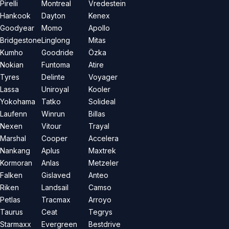
Pirelli
Montreal
Vredestein
Hankook
Dayton
Kenex
Goodyear
Momo
Apollo
Bridgestone
Linglong
Mitas
Kumho
Goodride
Özka
Nokian
Funtoma
Atire
Tyres
Delinte
Voyager
Lassa
Uniroyal
Kooler
Yokohama
Tatko
Solideal
Laufenn
Winrun
Billas
Nexen
Vitour
Trayal
Marshal
Cooper
Accelera
Nankang
Aplus
Maxtrek
Kormoran
Anlas
Metzeler
Falken
Gislaved
Anteo
Riken
Landsail
Camso
Petlas
Tracmax
Arroyo
Taurus
Ceat
Tegrys
Starmaxx
Evergreen
Bestdrive