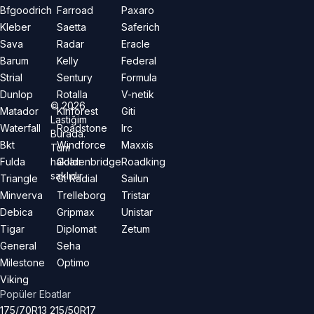
Bfgoodrich
Farroad
Paxaro
Kleber
Saetta
Saferich
Sava
Radar
Eracle
Barum
Kelly
Federal
Strial
Sentury
Formula
Dunlop
Rotalla
V-netik
©
2026
Matador
Kinforest
Giti
Lastiğim
Waterfall
Roadstone
Irc
Burada.
Bkt
Windforce
Maxxis
Tüm
hakları
Fulda
Goldenbridge
Roadking
saklıdır.
Triangle
Gt Radial
Sailun
Minverva
Trelleborg
Tristar
Debica
Gripmax
Unistar
Tigar
Diplomat
Zetum
General
Seha
Milestone
Optimo
Viking
Popüler Ebatlar
175/70R13
215/50R17