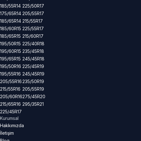
185/55R14
225/50R17
175/65R14
205/55R17
185/65R14
215/55R17
185/60R15
225/55R17
185/65R15
215/60R17
195/50R15
225/40R18
195/60R15
235/45R18
195/65R15
245/45R18
195/50R16
225/45R19
195/55R16
245/45R19
205/55R16
235/50R19
215/55R16
205/55R19
205/60R16
275/45R20
215/65R16
295/35R21
225/45R17
Kurumsal
Hakkımızda
İletişim
Blog