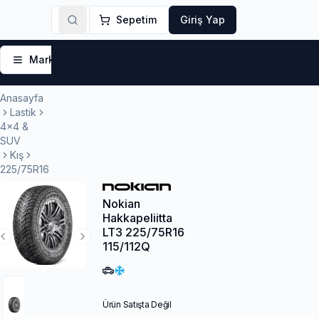
Sepetim
Giriş Yap
Markalar
Yaz Lastikleri
Kış Lastikleri
4 Mevsi
Anasayfa
Lastik
4x4 &
SUV
Kış
225/75R16
Nokian
Hakkapeliitta
LT3 225/75R16
Previous Slide
Next Slide
115/112Q
Ürün Satışta Değil