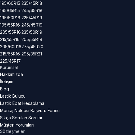
195/60R15
235/45R18
195/65R15
245/45R18
195/50R16
225/45R19
195/55R16
245/45R19
205/55R16
235/50R19
215/55R16
205/55R19
205/60R16
275/45R20
215/65R16
295/35R21
225/45R17
Kurumsal
Hakkımızda
İletişim
Blog
Lastik Bulucu
Lastik Ebat Hesaplama
Montaj Noktası Başvuru Formu
Sıkça Sorulan Sorular
Müşteri Yorumları
Sözleşmeler