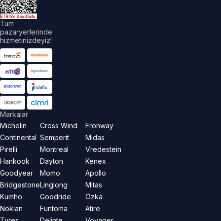
Tüm
pazaryerlerinde
hizmetinizdeyiz!
Markalar
Michelin
Cross Wind
Fronway
Continental
Semperit
Midas
Pirelli
Montreal
Vredestein
Hankook
Dayton
Kenex
Goodyear
Momo
Apollo
Bridgestone
Linglong
Mitas
Kumho
Goodride
Özka
Nokian
Funtoma
Atire
Tyres
Delinte
Voyager