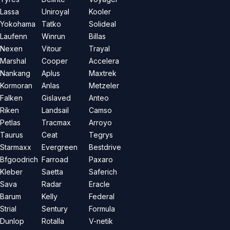
Lassa
Uniroyal
Kooler
Yokohama
Tatko
Solideal
Laufenn
Winrun
Billas
Nexen
Vitour
Trayal
Marshal
Cooper
Accelera
Nankang
Aplus
Maxtrek
Kormoran
Anlas
Metzeler
Falken
Gislaved
Anteo
Riken
Landsail
Camso
Petlas
Tracmax
Arroyo
Taurus
Ceat
Tegrys
Starmaxx
Evergreen
Bestdrive
Bfgoodrich
Farroad
Paxaro
Kleber
Saetta
Saferich
Sava
Radar
Eracle
Barum
Kelly
Federal
Strial
Sentury
Formula
Dunlop
Rotalla
V-netik