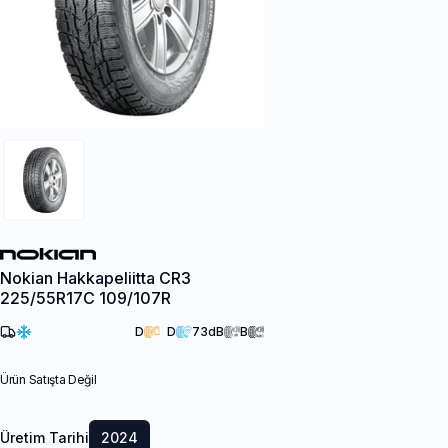
Nokian Hakkapeliitta CR3
225/55R17C 109/107R
D
D
73
dB
B
Ürün Satışta Değil
Üretim Tarihi
2024