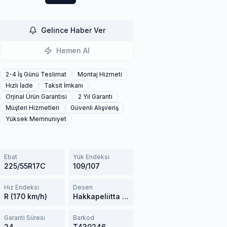
Gelince Haber Ver
Hemen Al
2-4 İş Günü Teslimat
Montaj Hizmeti
Hızlı İade
Taksit İmkanı
Orjinal Ürün Garantisi
2 Yıl Garanti
Müşteri Hizmetleri
Güvenli Alışveriş
Yüksek Memnuniyet
Ebat
Yük Endeksi
225/55R17C
109/107
Hız Endeksi
Desen
R (170 km/h)
Hakkapeliitta CR3
Garanti Süresi
Barkod
24
T430246