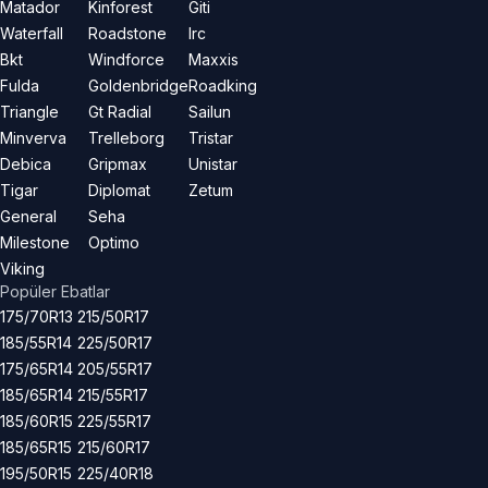
Matador
Kinforest
Giti
Waterfall
Roadstone
Irc
Bkt
Windforce
Maxxis
Fulda
Goldenbridge
Roadking
Triangle
Gt Radial
Sailun
Minverva
Trelleborg
Tristar
Debica
Gripmax
Unistar
Tigar
Diplomat
Zetum
General
Seha
Milestone
Optimo
Viking
Popüler Ebatlar
175/70R13
215/50R17
185/55R14
225/50R17
175/65R14
205/55R17
185/65R14
215/55R17
185/60R15
225/55R17
185/65R15
215/60R17
195/50R15
225/40R18