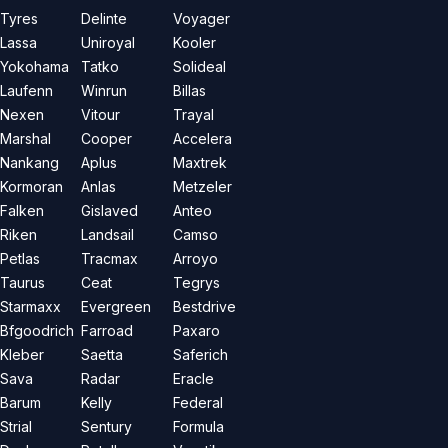
Tyres
Delinte
Voyager
Lassa
Uniroyal
Kooler
Yokohama
Tatko
Solideal
Laufenn
Winrun
Billas
Nexen
Vitour
Trayal
Marshal
Cooper
Accelera
Nankang
Aplus
Maxtrek
Kormoran
Anlas
Metzeler
Falken
Gislaved
Anteo
Riken
Landsail
Camso
Petlas
Tracmax
Arroyo
Taurus
Ceat
Tegrys
Starmaxx
Evergreen
Bestdrive
Bfgoodrich
Farroad
Paxaro
Kleber
Saetta
Saferich
Sava
Radar
Eracle
Barum
Kelly
Federal
Strial
Sentury
Formula