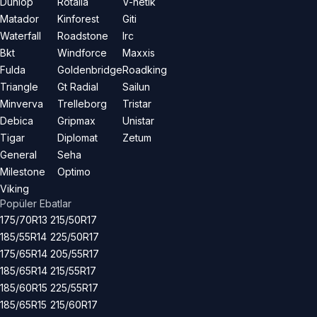
Dunlop
Rotalla
V-netik
Matador
Kinforest
Giti
Waterfall
Roadstone
Irc
Bkt
Windforce
Maxxis
Fulda
Goldenbridge
Roadking
Triangle
Gt Radial
Sailun
Minverva
Trelleborg
Tristar
Debica
Gripmax
Unistar
Tigar
Diplomat
Zetum
General
Seha
Milestone
Optimo
Viking
Popüler Ebatlar
175/70R13
215/50R17
185/55R14
225/50R17
175/65R14
205/55R17
185/65R14
215/55R17
185/60R15
225/55R17
185/65R15
215/60R17