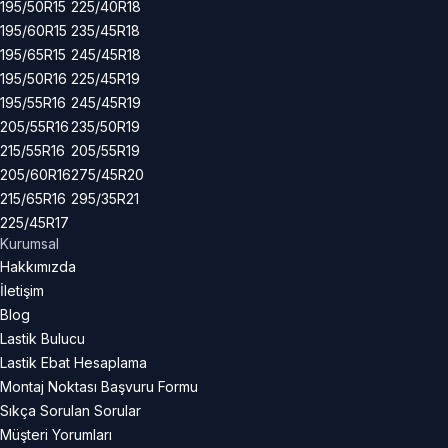
195/50R15
225/40R18
195/60R15
235/45R18
195/65R15
245/45R18
195/50R16
225/45R19
195/55R16
245/45R19
205/55R16
235/50R19
215/55R16
205/55R19
205/60R16
275/45R20
215/65R16
295/35R21
225/45R17
Kurumsal
Hakkımızda
İletişim
Blog
Lastik Bulucu
Lastik Ebat Hesaplama
Montaj Noktası Başvuru Formu
Sıkça Sorulan Sorular
Müşteri Yorumları