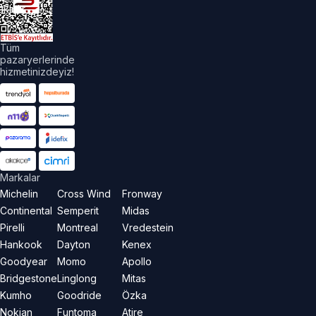
aklıdır.
Tüm
pazaryerlerinde
hizmetinizdeyiz!
Markalar
Michelin
Cross Wind
Fronway
Continental
Semperit
Midas
Pirelli
Montreal
Vredestein
Hankook
Dayton
Kenex
Goodyear
Momo
Apollo
Bridgestone
Linglong
Mitas
Kumho
Goodride
Özka
Nokian
Funtoma
Atire