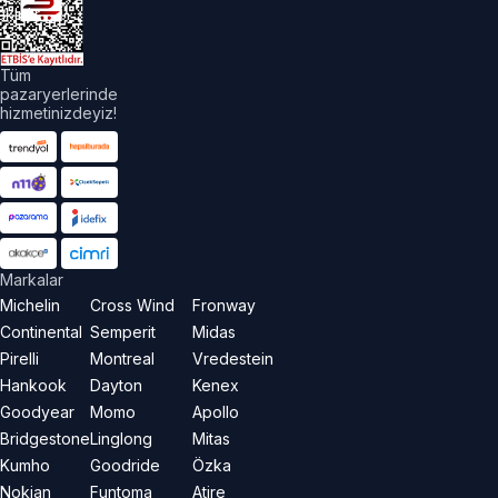
aklıdır.
Tüm
pazaryerlerinde
hizmetinizdeyiz!
Markalar
Michelin
Cross Wind
Fronway
Continental
Semperit
Midas
Pirelli
Montreal
Vredestein
Hankook
Dayton
Kenex
Goodyear
Momo
Apollo
Bridgestone
Linglong
Mitas
Kumho
Goodride
Özka
Nokian
Funtoma
Atire