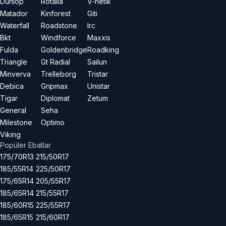
Dunlop
Rotalla
V-netik
Matador
Kinforest
Giti
Waterfall
Roadstone
Irc
Bkt
Windforce
Maxxis
Fulda
Goldenbridge
Roadking
Triangle
Gt Radial
Sailun
Minverva
Trelleborg
Tristar
Debica
Gripmax
Unistar
Tigar
Diplomat
Zetum
General
Seha
Milestone
Optimo
Viking
Popüler Ebatlar
175/70R13
215/50R17
185/55R14
225/50R17
175/65R14
205/55R17
185/65R14
215/55R17
185/60R15
225/55R17
185/65R15
215/60R17