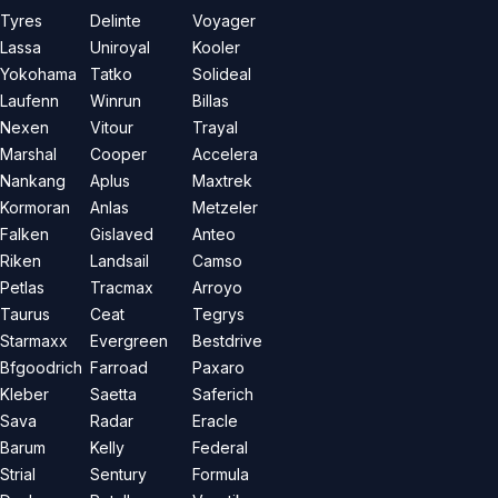
Tyres
Delinte
Voyager
Lassa
Uniroyal
Kooler
Yokohama
Tatko
Solideal
Laufenn
Winrun
Billas
Nexen
Vitour
Trayal
Marshal
Cooper
Accelera
Nankang
Aplus
Maxtrek
Kormoran
Anlas
Metzeler
Falken
Gislaved
Anteo
Riken
Landsail
Camso
Petlas
Tracmax
Arroyo
Taurus
Ceat
Tegrys
Starmaxx
Evergreen
Bestdrive
Bfgoodrich
Farroad
Paxaro
Kleber
Saetta
Saferich
Sava
Radar
Eracle
Barum
Kelly
Federal
Strial
Sentury
Formula