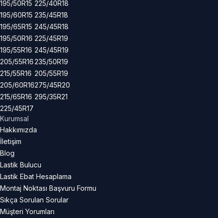
195/50R15
225/40R18
195/60R15
235/45R18
195/65R15
245/45R18
195/50R16
225/45R19
195/55R16
245/45R19
205/55R16
235/50R19
215/55R16
205/55R19
205/60R16
275/45R20
215/65R16
295/35R21
225/45R17
Kurumsal
Hakkımızda
İletişim
Blog
Lastik Bulucu
Lastik Ebat Hesaplama
Montaj Noktası Başvuru Formu
Sıkça Sorulan Sorular
Müşteri Yorumları