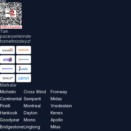
üm
akları
aklıdır.
Tüm
pazaryerlerinde
hizmetinizdeyiz!
Markalar
Michelin
Cross Wind
Fronway
Continental
Semperit
Midas
Pirelli
Montreal
Vredestein
Hankook
Dayton
Kenex
Goodyear
Momo
Apollo
Bridgestone
Linglong
Mitas