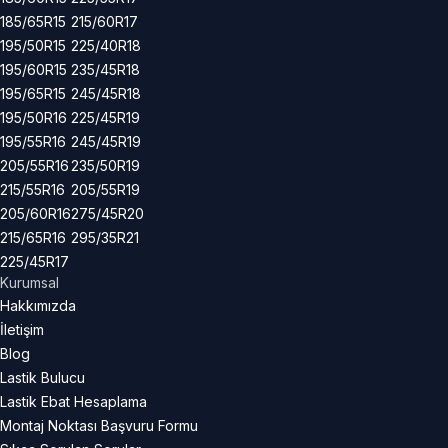
185/65R15
215/60R17
195/50R15
225/40R18
195/60R15
235/45R18
195/65R15
245/45R18
195/50R16
225/45R19
195/55R16
245/45R19
205/55R16
235/50R19
215/55R16
205/55R19
205/60R16
275/45R20
215/65R16
295/35R21
225/45R17
Kurumsal
Hakkımızda
İletişim
Blog
Lastik Bulucu
Lastik Ebat Hesaplama
Montaj Noktası Başvuru Formu