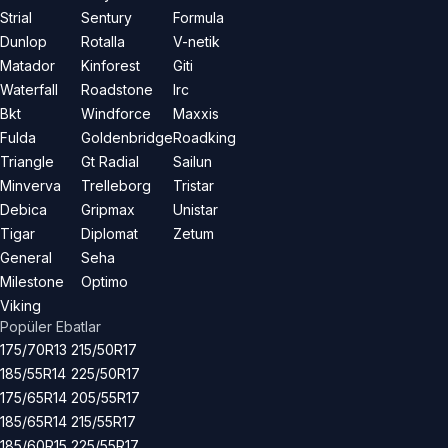
Strial
Sentury
Formula
Dunlop
Rotalla
V-netik
Matador
Kinforest
Giti
Waterfall
Roadstone
Irc
Bkt
Windforce
Maxxis
Fulda
Goldenbridge
Roadking
Triangle
Gt Radial
Sailun
Minverva
Trelleborg
Tristar
Debica
Gripmax
Unistar
Tigar
Diplomat
Zetum
General
Seha
Milestone
Optimo
Viking
Popüler Ebatlar
175/70R13
215/50R17
185/55R14
225/50R17
175/65R14
205/55R17
185/65R14
215/55R17
185/60R15
225/55R17