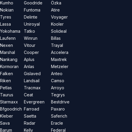
Kumho
Goodride
Özka
Nokian
Funtoma
Atire
Tyres
Delinte
Voyager
Lassa
Uniroyal
Kooler
Yokohama
Tatko
Solideal
Laufenn
Winrun
Billas
Nexen
Vitour
Trayal
Marshal
Cooper
Accelera
Nankang
Aplus
Maxtrek
Kormoran
Anlas
Metzeler
Falken
Gislaved
Anteo
Riken
Landsail
Camso
Petlas
Tracmax
Arroyo
Taurus
Ceat
Tegrys
Starmaxx
Evergreen
Bestdrive
Bfgoodrich
Farroad
Paxaro
Kleber
Saetta
Saferich
Sava
Radar
Eracle
Barum
Kelly
Federal