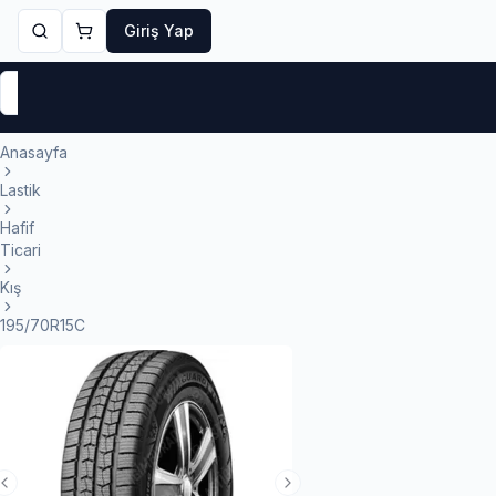
Giriş Yap
Markalar
Yaz Lastikleri
Kış Lastikleri
4 Mevsi
Anasayfa
Lastik
Hafif
Ticari
Kış
195/70R15C
Previous Slide
Next Slide