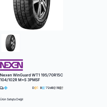
Nexen WinGuard WT1 195/70R15C
104/102R M+S 3PMSF
D
B
72
dB
B
Ürün Satışta Değil