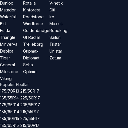
Dunlop
Rotalla
V-netik
Matador
Kinforest
Giti
Waterfall
Roadstone
Irc
Bkt
Windforce
Maxxis
Fulda
Goldenbridge
Roadking
Triangle
Gt Radial
Sailun
Minverva
Trelleborg
Tristar
Debica
Gripmax
Unistar
Tigar
Diplomat
Zetum
General
Seha
Milestone
Optimo
Viking
Popüler Ebatlar
175/70R13
215/50R17
185/55R14
225/50R17
175/65R14
205/55R17
185/65R14
215/55R17
185/60R15
225/55R17
185/65R15
215/60R17