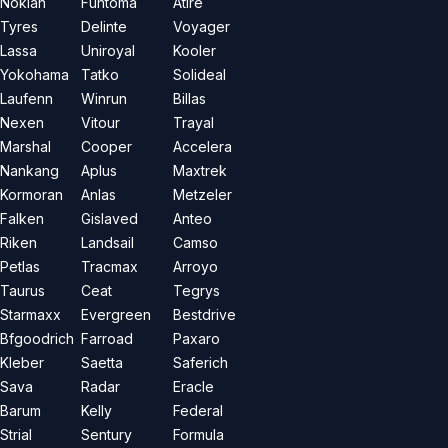
Nokian
Funtoma
Atire
Tyres
Delinte
Voyager
Lassa
Uniroyal
Kooler
Yokohama
Tatko
Solideal
Laufenn
Winrun
Billas
Nexen
Vitour
Trayal
Marshal
Cooper
Accelera
Nankang
Aplus
Maxtrek
Kormoran
Anlas
Metzeler
Falken
Gislaved
Anteo
Riken
Landsail
Camso
Petlas
Tracmax
Arroyo
Taurus
Ceat
Tegrys
Starmaxx
Evergreen
Bestdrive
Bfgoodrich
Farroad
Paxaro
Kleber
Saetta
Saferich
Sava
Radar
Eracle
Barum
Kelly
Federal
Strial
Sentury
Formula