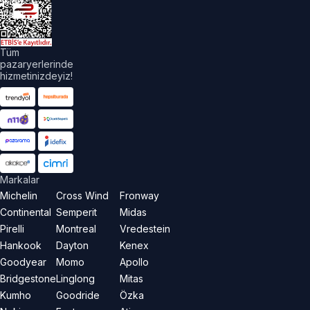
akları
aklıdır.
Tüm
pazaryerlerinde
hizmetinizdeyiz!
Markalar
Michelin
Cross Wind
Fronway
Continental
Semperit
Midas
Pirelli
Montreal
Vredestein
Hankook
Dayton
Kenex
Goodyear
Momo
Apollo
Bridgestone
Linglong
Mitas
Kumho
Goodride
Özka