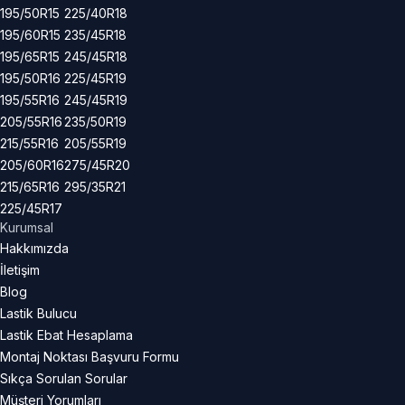
195/50R15
225/40R18
195/60R15
235/45R18
195/65R15
245/45R18
195/50R16
225/45R19
195/55R16
245/45R19
205/55R16
235/50R19
215/55R16
205/55R19
205/60R16
275/45R20
215/65R16
295/35R21
225/45R17
Kurumsal
Hakkımızda
İletişim
Blog
Lastik Bulucu
Lastik Ebat Hesaplama
Montaj Noktası Başvuru Formu
Sıkça Sorulan Sorular
Müşteri Yorumları