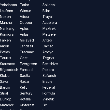
Yokohama
Tatko
Solideal
Laufenn
Winrun
Billas
Nexen
Vitour
Trayal
Marshal
Cooper
Accelera
Nankang
Aplus
Maxtrek
Kormoran
Anlas
Metzeler
Falken
Gislaved
Anteo
Riken
Landsail
Camso
Petlas
Tracmax
Arroyo
Taurus
Ceat
Tegrys
Starmaxx
Evergreen
Bestdrive
Bfgoodrich
Farroad
Paxaro
Kleber
Saetta
Saferich
Sava
Radar
Eracle
Barum
Kelly
Federal
Strial
Sentury
Formula
Dunlop
Rotalla
V-netik
Matador
Kinforest
Giti