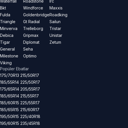
Waterfall
Roadstone
Irc
Bkt
Windforce
Maxxis
Fulda
Goldenbridge
Roadking
Triangle
Gt Radial
Sailun
Minverva
Trelleborg
Tristar
Debica
Gripmax
Unistar
Tigar
Diplomat
Zetum
General
Seha
Milestone
Optimo
Viking
Popüler Ebatlar
175/70R13
215/50R17
185/55R14
225/50R17
175/65R14
205/55R17
185/65R14
215/55R17
185/60R15
225/55R17
185/65R15
215/60R17
195/50R15
225/40R18
195/60R15
235/45R18