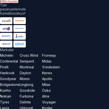
Tüm
pazaryerlerinde
hizmetinizdeyiz!
Markalar
Michelin
Cross Wind
Fronway
Continental
Semperit
Midas
Pirelli
Montreal
Vredestein
Hankook
Dayton
Kenex
Goodyear
Momo
Apollo
Bridgestone
Linglong
Mitas
Kumho
Goodride
Özka
Nokian
Funtoma
Atire
Tyres
Delinte
Voyager
Lassa
Uniroyal
Kooler