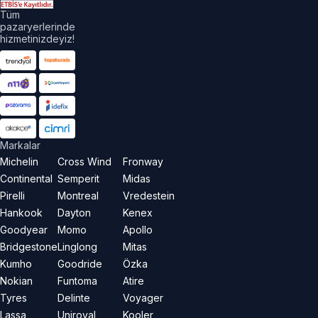
Tüm
pazaryerlerinde
hizmetinizdeyiz!
Markalar
Michelin
Cross Wind
Fronway
Continental
Semperit
Midas
Pirelli
Montreal
Vredestein
Hankook
Dayton
Kenex
Goodyear
Momo
Apollo
Bridgestone
Linglong
Mitas
Kumho
Goodride
Özka
Nokian
Funtoma
Atire
Tyres
Delinte
Voyager
Lassa
Uniroyal
Kooler