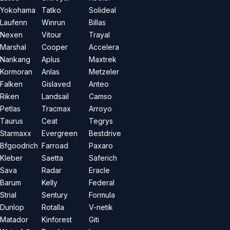
Yokohama
Tatko
Solideal
Laufenn
Winrun
Billas
Nexen
Vitour
Trayal
Marshal
Cooper
Accelera
Nankang
Aplus
Maxtrek
Kormoran
Anlas
Metzeler
Falken
Gislaved
Anteo
Riken
Landsail
Camso
Petlas
Tracmax
Arroyo
Taurus
Ceat
Tegrys
Starmaxx
Evergreen
Bestdrive
Bfgoodrich
Farroad
Paxaro
Kleber
Saetta
Saferich
Sava
Radar
Eracle
Barum
Kelly
Federal
Strial
Sentury
Formula
Dunlop
Rotalla
V-netik
Matador
Kinforest
Giti