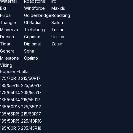
Waterfall
Roadstone
Irc
Bkt
Windforce
Maxxis
Fulda
Goldenbridge
Roadking
Triangle
Gt Radial
Sailun
Minverva
Trelleborg
Tristar
Debica
Gripmax
Unistar
Tigar
Diplomat
Zetum
General
Seha
Milestone
Optimo
Viking
Popüler Ebatlar
175/70R13
215/50R17
185/55R14
225/50R17
175/65R14
205/55R17
185/65R14
215/55R17
185/60R15
225/55R17
185/65R15
215/60R17
195/50R15
225/40R18
195/60R15
235/45R18