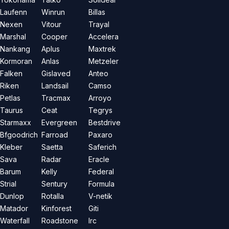
Laufenn
Winrun
Billas
Nexen
Vitour
Trayal
Marshal
Cooper
Accelera
Nankang
Aplus
Maxtrek
Kormoran
Anlas
Metzeler
Falken
Gislaved
Anteo
Riken
Landsail
Camso
Petlas
Tracmax
Arroyo
Taurus
Ceat
Tegrys
Starmaxx
Evergreen
Bestdrive
Bfgoodrich
Farroad
Paxaro
Kleber
Saetta
Saferich
Sava
Radar
Eracle
Barum
Kelly
Federal
Strial
Sentury
Formula
Dunlop
Rotalla
V-netik
Matador
Kinforest
Giti
Waterfall
Roadstone
Irc