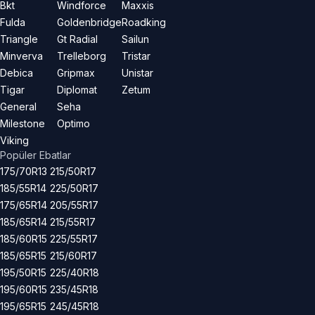
Bkt
Windforce
Maxxis
Fulda
Goldenbridge
Roadking
Triangle
Gt Radial
Sailun
Minverva
Trelleborg
Tristar
Debica
Gripmax
Unistar
Tigar
Diplomat
Zetum
General
Seha
Milestone
Optimo
Viking
Popüler Ebatlar
175/70R13
215/50R17
185/55R14
225/50R17
175/65R14
205/55R17
185/65R14
215/55R17
185/60R15
225/55R17
185/65R15
215/60R17
195/50R15
225/40R18
195/60R15
235/45R18
195/65R15
245/45R18