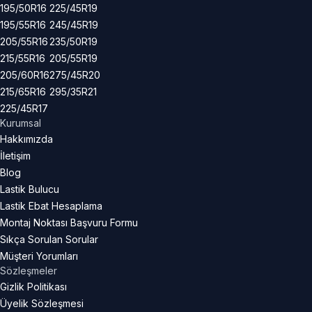
195/50R16
225/45R19
195/55R16
245/45R19
205/55R16
235/50R19
215/55R16
205/55R19
205/60R16
275/45R20
215/65R16
295/35R21
225/45R17
Kurumsal
Hakkımızda
İletişim
Blog
Lastik Bulucu
Lastik Ebat Hesaplama
Montaj Noktası Başvuru Formu
Sıkça Sorulan Sorular
Müşteri Yorumları
Sözleşmeler
Gizlik Politikası
Üyelik Sözleşmesi