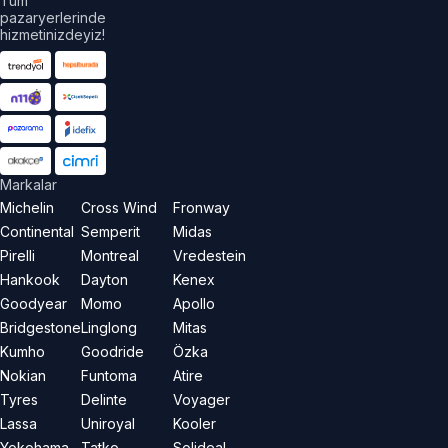
Tüm
pazaryerlerinde
hizmetinizdeyiz!
Markalar
Michelin
Cross Wind
Fronway
Continental
Semperit
Midas
Pirelli
Montreal
Vredestein
Hankook
Dayton
Kenex
Goodyear
Momo
Apollo
Bridgestone
Linglong
Mitas
Kumho
Goodride
Özka
Nokian
Funtoma
Atire
Tyres
Delinte
Voyager
Lassa
Uniroyal
Kooler
Yokohama
Tatko
Solideal