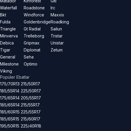
Matador
Kinforest
Giti
Waterfall
Roadstone
Irc
Bkt
Windforce
Maxxis
Fulda
Goldenbridge
Roadking
Triangle
Gt Radial
Sailun
Minverva
Trelleborg
Tristar
Debica
Gripmax
Unistar
Tigar
Diplomat
Zetum
General
Seha
Milestone
Optimo
Viking
Popüler Ebatlar
175/70R13
215/50R17
185/55R14
225/50R17
175/65R14
205/55R17
185/65R14
215/55R17
185/60R15
225/55R17
185/65R15
215/60R17
195/50R15
225/40R18