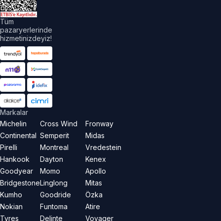
Tüm
pazaryerlerinde
hizmetinizdeyiz!
Markalar
Michelin
Cross Wind
Fronway
Continental
Semperit
Midas
Pirelli
Montreal
Vredestein
Hankook
Dayton
Kenex
Goodyear
Momo
Apollo
Bridgestone
Linglong
Mitas
Kumho
Goodride
Özka
Nokian
Funtoma
Atire
Tyres
Delinte
Voyager