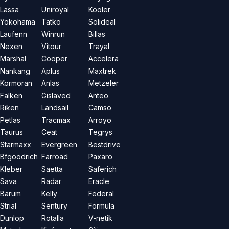
Lassa
Uniroyal
Kooler
Yokohama
Tatko
Solideal
Laufenn
Winrun
Billas
Nexen
Vitour
Trayal
Marshal
Cooper
Accelera
Nankang
Aplus
Maxtrek
Kormoran
Anlas
Metzeler
Falken
Gislaved
Anteo
Riken
Landsail
Camso
Petlas
Tracmax
Arroyo
Taurus
Ceat
Tegrys
Starmaxx
Evergreen
Bestdrive
Bfgoodrich
Farroad
Paxaro
Kleber
Saetta
Saferich
Sava
Radar
Eracle
Barum
Kelly
Federal
Strial
Sentury
Formula
Dunlop
Rotalla
V-netik