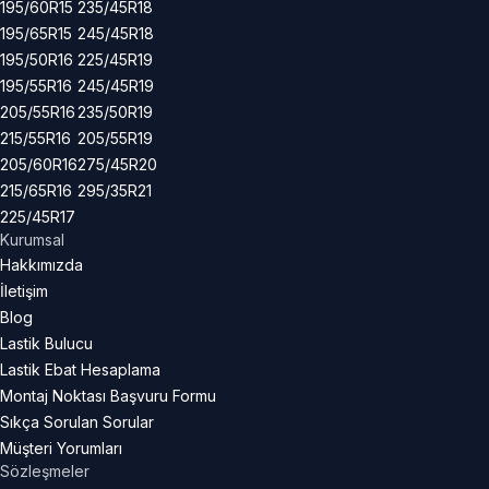
195/60R15
235/45R18
195/65R15
245/45R18
195/50R16
225/45R19
195/55R16
245/45R19
205/55R16
235/50R19
215/55R16
205/55R19
205/60R16
275/45R20
215/65R16
295/35R21
225/45R17
Kurumsal
Hakkımızda
İletişim
Blog
Lastik Bulucu
Lastik Ebat Hesaplama
Montaj Noktası Başvuru Formu
Sıkça Sorulan Sorular
Müşteri Yorumları
Sözleşmeler