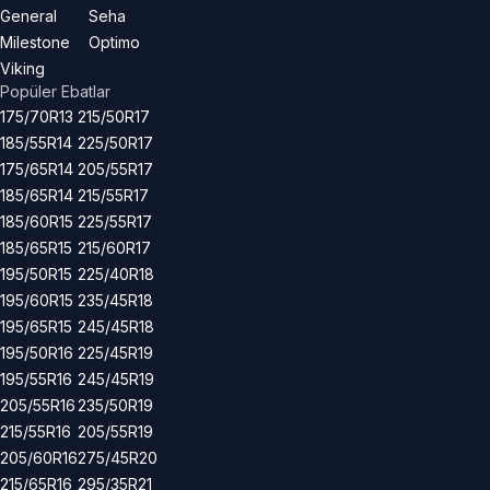
General
Seha
Milestone
Optimo
Viking
Popüler Ebatlar
175/70R13
215/50R17
185/55R14
225/50R17
175/65R14
205/55R17
185/65R14
215/55R17
185/60R15
225/55R17
185/65R15
215/60R17
195/50R15
225/40R18
195/60R15
235/45R18
195/65R15
245/45R18
195/50R16
225/45R19
195/55R16
245/45R19
205/55R16
235/50R19
215/55R16
205/55R19
205/60R16
275/45R20
215/65R16
295/35R21