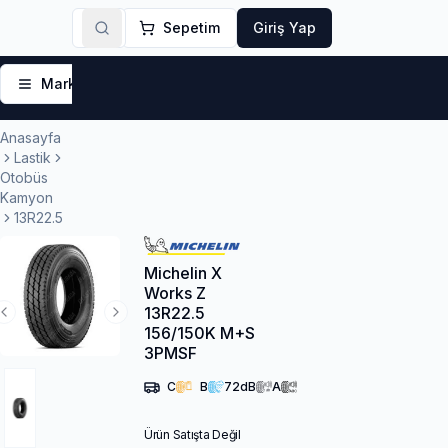
Sepetim
Giriş Yap
Markalar
Yaz Lastikleri
Kış Lastikleri
4 Mevsi
Anasayfa
Lastik
Otobüs
Kamyon
13R22.5
Michelin X
Works Z
13R22.5
Previous Slide
Next Slide
156/150K M+S
3PMSF
C
B
72
dB
A
Ürün Satışta Değil