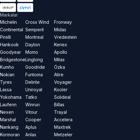
Markalar
Michelin
Cross Wind
Fronway
Continental
Semperit
Midas
Pirelli
Montreal
Vredestein
Hankook
Dayton
Kenex
Goodyear
Momo
Apollo
Bridgestone
Linglong
Mitas
Kumho
Goodride
Özka
Nokian
Funtoma
Atire
Tyres
Delinte
Voyager
Lassa
Uniroyal
Kooler
Yokohama
Tatko
Solideal
Laufenn
Winrun
Billas
Nexen
Vitour
Trayal
Marshal
Cooper
Accelera
Nankang
Aplus
Maxtrek
Kormoran
Anlas
Metzeler