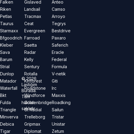
Falken
Gislaved
Anteo
Riken
Landsail
Camso
Petlas
Tracmax
Arroyo
Taurus
Ceat
Tegrys
Starmaxx
Evergreen
Bestdrive
Bfgoodrich
Farroad
Paxaro
Kleber
Saetta
Saferich
Sava
Radar
Eracle
Barum
Kelly
Federal
Strial
Sentury
Formula
Dunlop
Rotalla
V-netik
©
2026
Matador
Kinforest
Giti
Lastiğim
Waterfall
Roadstone
Irc
Burada.
Bkt
Windforce
Maxxis
Tüm
hakları
Fulda
Goldenbridge
Roadking
saklıdır.
Triangle
Gt Radial
Sailun
Minverva
Trelleborg
Tristar
Debica
Gripmax
Unistar
Tigar
Diplomat
Zetum