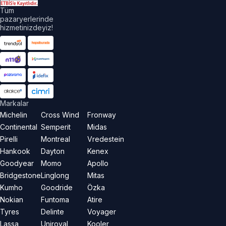
Tüm
pazaryerlerinde
hizmetinizdeyiz!
Markalar
Michelin
Cross Wind
Fronway
Continental
Semperit
Midas
Pirelli
Montreal
Vredestein
Hankook
Dayton
Kenex
Goodyear
Momo
Apollo
Bridgestone
Linglong
Mitas
Kumho
Goodride
Özka
Nokian
Funtoma
Atire
Tyres
Delinte
Voyager
Lassa
Uniroyal
Kooler