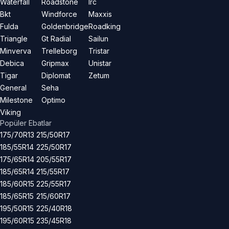
Waterfall
Roadstone
Irc
Bkt
Windforce
Maxxis
Fulda
Goldenbridge
Roadking
Triangle
Gt Radial
Sailun
Minverva
Trelleborg
Tristar
Debica
Gripmax
Unistar
Tigar
Diplomat
Zetum
General
Seha
Milestone
Optimo
Viking
Popüler Ebatlar
175/70R13
215/50R17
185/55R14
225/50R17
175/65R14
205/55R17
185/65R14
215/55R17
185/60R15
225/55R17
185/65R15
215/60R17
195/50R15
225/40R18
195/60R15
235/45R18