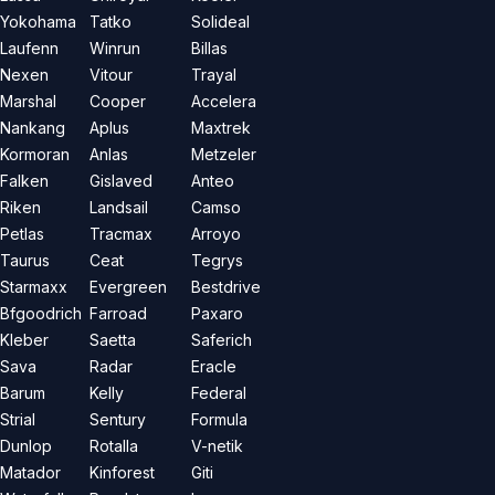
Yokohama
Tatko
Solideal
Laufenn
Winrun
Billas
Nexen
Vitour
Trayal
Marshal
Cooper
Accelera
Nankang
Aplus
Maxtrek
Kormoran
Anlas
Metzeler
Falken
Gislaved
Anteo
Riken
Landsail
Camso
Petlas
Tracmax
Arroyo
Taurus
Ceat
Tegrys
Starmaxx
Evergreen
Bestdrive
Bfgoodrich
Farroad
Paxaro
Kleber
Saetta
Saferich
Sava
Radar
Eracle
Barum
Kelly
Federal
Strial
Sentury
Formula
Dunlop
Rotalla
V-netik
Matador
Kinforest
Giti