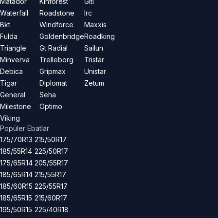
Matador
Kinforest
Giti
Waterfall
Roadstone
Irc
Bkt
Windforce
Maxxis
Fulda
Goldenbridge
Roadking
Triangle
Gt Radial
Sailun
Minverva
Trelleborg
Tristar
Debica
Gripmax
Unistar
Tigar
Diplomat
Zetum
General
Seha
Milestone
Optimo
Viking
Popüler Ebatlar
175/70R13
215/50R17
185/55R14
225/50R17
175/65R14
205/55R17
185/65R14
215/55R17
185/60R15
225/55R17
185/65R15
215/60R17
195/50R15
225/40R18