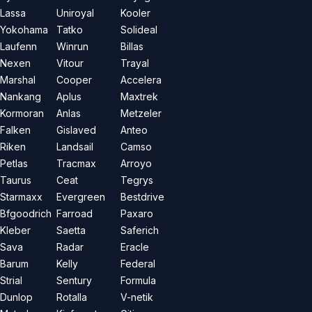
Lassa
Uniroyal
Kooler
Yokohama
Tatko
Solideal
Laufenn
Winrun
Billas
Nexen
Vitour
Trayal
Marshal
Cooper
Accelera
Nankang
Aplus
Maxtrek
Kormoran
Anlas
Metzeler
Falken
Gislaved
Anteo
Riken
Landsail
Camso
Petlas
Tracmax
Arroyo
Taurus
Ceat
Tegrys
Starmaxx
Evergreen
Bestdrive
Bfgoodrich
Farroad
Paxaro
Kleber
Saetta
Saferich
Sava
Radar
Eracle
Barum
Kelly
Federal
Strial
Sentury
Formula
Dunlop
Rotalla
V-netik