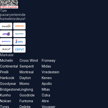
Tüm
pazaryerlerinde
hizmetinizdeyiz!
Markalar
Michelin
Cross Wind
Fronway
Continental
Semperit
Midas
Pirelli
Montreal
Vredestein
Hankook
Dayton
Kenex
Goodyear
Momo
Apollo
Bridgestone
Linglong
Mitas
Kumho
Goodride
Özka
Nokian
Funtoma
Atire
Tyres
Delinte
Voyager