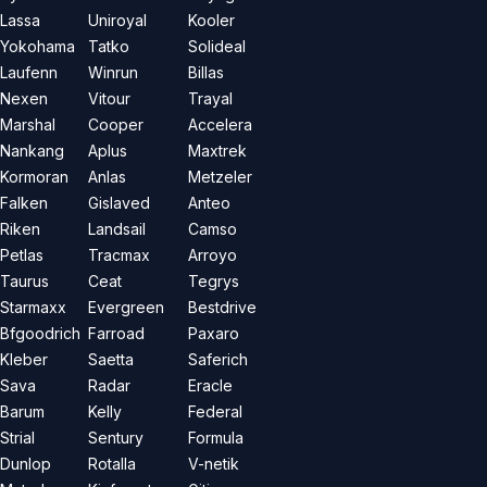
Lassa
Uniroyal
Kooler
Yokohama
Tatko
Solideal
Laufenn
Winrun
Billas
Nexen
Vitour
Trayal
Marshal
Cooper
Accelera
Nankang
Aplus
Maxtrek
Kormoran
Anlas
Metzeler
Falken
Gislaved
Anteo
Riken
Landsail
Camso
Petlas
Tracmax
Arroyo
Taurus
Ceat
Tegrys
Starmaxx
Evergreen
Bestdrive
Bfgoodrich
Farroad
Paxaro
Kleber
Saetta
Saferich
Sava
Radar
Eracle
Barum
Kelly
Federal
Strial
Sentury
Formula
Dunlop
Rotalla
V-netik