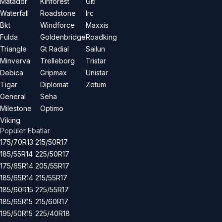
Matador
Kinforest
Giti
Waterfall
Roadstone
Irc
Bkt
Windforce
Maxxis
Fulda
Goldenbridge
Roadking
Triangle
Gt Radial
Sailun
Minverva
Trelleborg
Tristar
Debica
Gripmax
Unistar
Tigar
Diplomat
Zetum
General
Seha
Milestone
Optimo
Viking
Popüler Ebatlar
175/70R13
215/50R17
185/55R14
225/50R17
175/65R14
205/55R17
185/65R14
215/55R17
185/60R15
225/55R17
185/65R15
215/60R17
195/50R15
225/40R18