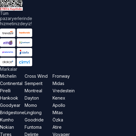
Tüm
pazaryerlerinde
hizmetinizdeyiz!
Markalar
Michelin
Cross Wind
Fronway
Continental
Semperit
Midas
Pirelli
Montreal
Vredestein
Hankook
Dayton
Kenex
Goodyear
Momo
Apollo
Bridgestone
Linglong
Mitas
Kumho
Goodride
Özka
Nokian
Funtoma
Atire
Tyres
Delinte
Voyager