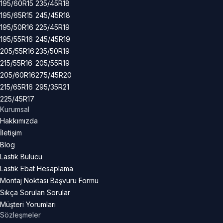
195/60R15
235/45R18
195/65R15
245/45R18
195/50R16
225/45R19
195/55R16
245/45R19
205/55R16
235/50R19
215/55R16
205/55R19
205/60R16
275/45R20
215/65R16
295/35R21
225/45R17
Kurumsal
Hakkımızda
İletişim
Blog
Lastik Bulucu
Lastik Ebat Hesaplama
Montaj Noktası Başvuru Formu
Sıkça Sorulan Sorular
Müşteri Yorumları
Sözleşmeler