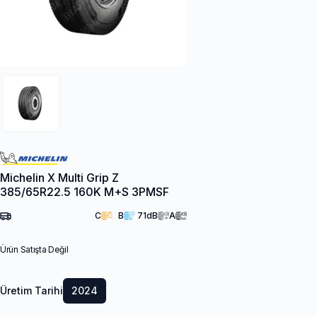
Michelin X Multi Grip Z
385/65R22.5 160K M+S 3PMSF
C
B
71
dB
A
Ürün Satışta Değil
Üretim Tarihi
2024