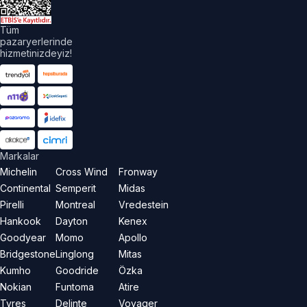
Tüm
pazaryerlerinde
hizmetinizdeyiz!
Markalar
Michelin
Cross Wind
Fronway
Continental
Semperit
Midas
Pirelli
Montreal
Vredestein
Hankook
Dayton
Kenex
Goodyear
Momo
Apollo
Bridgestone
Linglong
Mitas
Kumho
Goodride
Özka
Nokian
Funtoma
Atire
Tyres
Delinte
Voyager