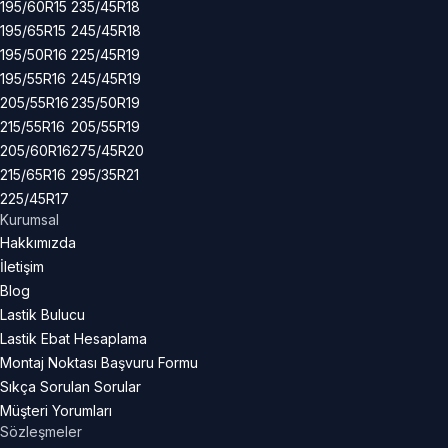
195/60R15
235/45R18
195/65R15
245/45R18
195/50R16
225/45R19
195/55R16
245/45R19
205/55R16
235/50R19
215/55R16
205/55R19
205/60R16
275/45R20
215/65R16
295/35R21
225/45R17
Kurumsal
Hakkımızda
İletişim
Blog
Lastik Bulucu
Lastik Ebat Hesaplama
Montaj Noktası Başvuru Formu
Sıkça Sorulan Sorular
Müşteri Yorumları
Sözleşmeler