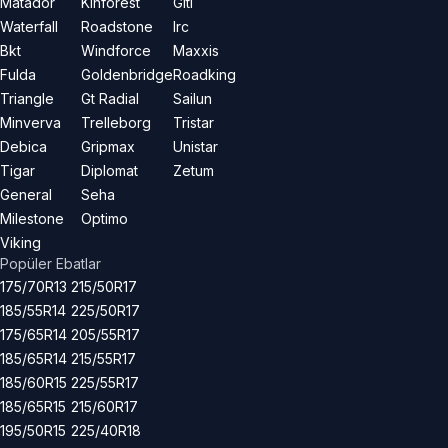
Matador
Kinforest
Giti
Waterfall
Roadstone
Irc
Bkt
Windforce
Maxxis
Fulda
Goldenbridge
Roadking
Triangle
Gt Radial
Sailun
Minverva
Trelleborg
Tristar
Debica
Gripmax
Unistar
Tigar
Diplomat
Zetum
General
Seha
Milestone
Optimo
Viking
Popüler Ebatlar
175/70R13
215/50R17
185/55R14
225/50R17
175/65R14
205/55R17
185/65R14
215/55R17
185/60R15
225/55R17
185/65R15
215/60R17
195/50R15
225/40R18