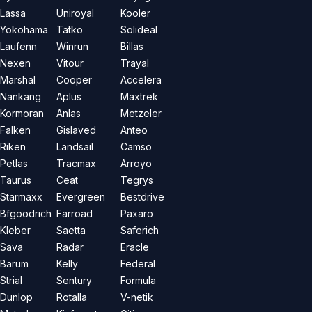
Lassa
Uniroyal
Kooler
Yokohama
Tatko
Solideal
Laufenn
Winrun
Billas
Nexen
Vitour
Trayal
Marshal
Cooper
Accelera
Nankang
Aplus
Maxtrek
Kormoran
Anlas
Metzeler
Falken
Gislaved
Anteo
Riken
Landsail
Camso
Petlas
Tracmax
Arroyo
Taurus
Ceat
Tegrys
Starmaxx
Evergreen
Bestdrive
Bfgoodrich
Farroad
Paxaro
Kleber
Saetta
Saferich
Sava
Radar
Eracle
Barum
Kelly
Federal
Strial
Sentury
Formula
Dunlop
Rotalla
V-netik