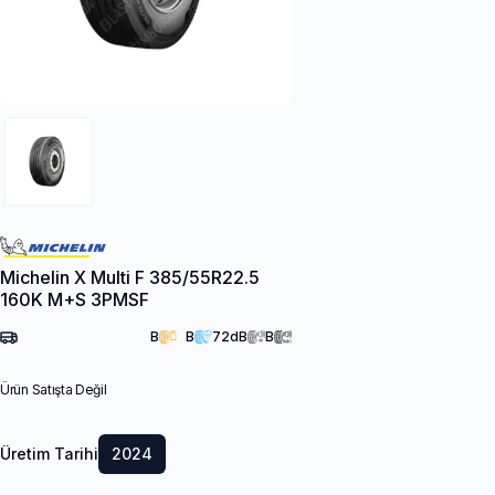
Michelin X Multi F 385/55R22.5
160K M+S 3PMSF
B
B
72
dB
B
Ürün Satışta Değil
Üretim Tarihi
2024