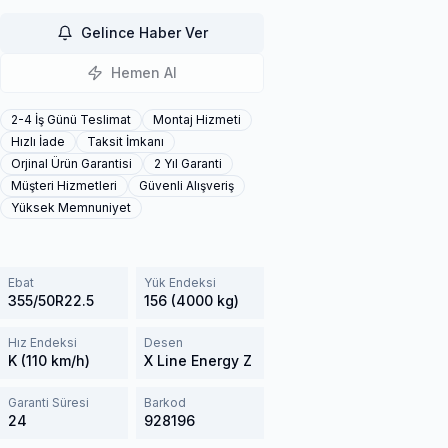
Gelince Haber Ver
Hemen Al
2-4 İş Günü Teslimat
Montaj Hizmeti
Hızlı İade
Taksit İmkanı
Orjinal Ürün Garantisi
2 Yıl Garanti
Müşteri Hizmetleri
Güvenli Alışveriş
Yüksek Memnuniyet
Ebat
Yük Endeksi
355/50R22.5
156 (4000 kg)
Hız Endeksi
Desen
K (110 km/h)
X Line Energy Z
Garanti Süresi
Barkod
24
928196