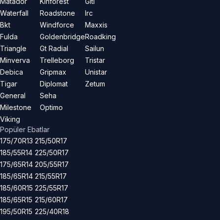
Matador
Kinforest
Giti
Waterfall
Roadstone
Irc
Bkt
Windforce
Maxxis
Fulda
Goldenbridge
Roadking
Triangle
Gt Radial
Sailun
Minverva
Trelleborg
Tristar
Debica
Gripmax
Unistar
Tigar
Diplomat
Zetum
General
Seha
Milestone
Optimo
Viking
Popüler Ebatlar
175/70R13
215/50R17
185/55R14
225/50R17
175/65R14
205/55R17
185/65R14
215/55R17
185/60R15
225/55R17
185/65R15
215/60R17
195/50R15
225/40R18