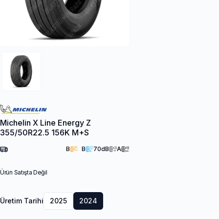
Michelin X Line Energy Z
355/50R22.5 156K M+S
B
B
70
dB
A
Ürün Satışta Değil
Üretim Tarihi
2025
2024