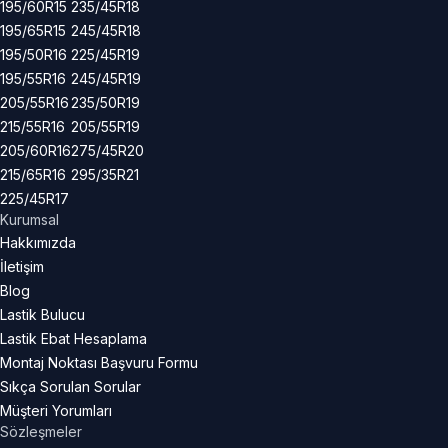
195/60R15
235/45R18
195/65R15
245/45R18
195/50R16
225/45R19
195/55R16
245/45R19
205/55R16
235/50R19
215/55R16
205/55R19
205/60R16
275/45R20
215/65R16
295/35R21
225/45R17
Kurumsal
Hakkımızda
İletişim
Blog
Lastik Bulucu
Lastik Ebat Hesaplama
Montaj Noktası Başvuru Formu
Sıkça Sorulan Sorular
Müşteri Yorumları
Sözleşmeler