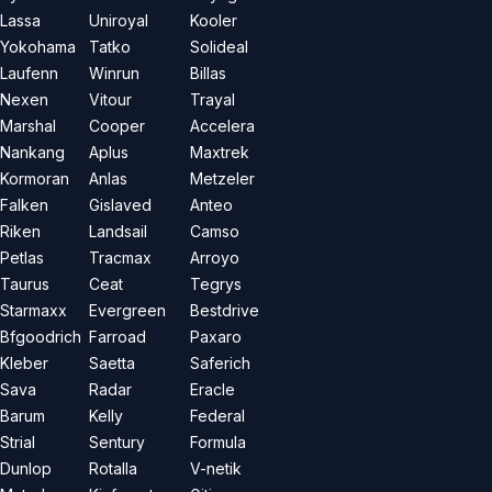
Lassa
Uniroyal
Kooler
Yokohama
Tatko
Solideal
Laufenn
Winrun
Billas
Nexen
Vitour
Trayal
Marshal
Cooper
Accelera
Nankang
Aplus
Maxtrek
Kormoran
Anlas
Metzeler
Falken
Gislaved
Anteo
Riken
Landsail
Camso
Petlas
Tracmax
Arroyo
Taurus
Ceat
Tegrys
Starmaxx
Evergreen
Bestdrive
Bfgoodrich
Farroad
Paxaro
Kleber
Saetta
Saferich
Sava
Radar
Eracle
Barum
Kelly
Federal
Strial
Sentury
Formula
Dunlop
Rotalla
V-netik