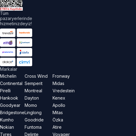
Tüm
pazaryerlerinde
hizmetinizdeyiz!
Markalar
Michelin
Cross Wind
Fronway
Continental
Semperit
Midas
Pirelli
Montreal
Vredestein
Hankook
Dayton
Kenex
Goodyear
Momo
Apollo
Bridgestone
Linglong
Mitas
Kumho
Goodride
Özka
Nokian
Funtoma
Atire
Tyres
Delinte
Voyager