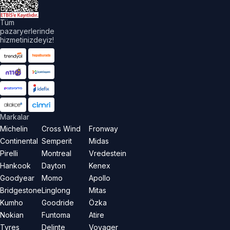
Tüm
pazaryerlerinde
hizmetinizdeyiz!
Markalar
Michelin
Cross Wind
Fronway
Continental
Semperit
Midas
Pirelli
Montreal
Vredestein
Hankook
Dayton
Kenex
Goodyear
Momo
Apollo
Bridgestone
Linglong
Mitas
Kumho
Goodride
Özka
Nokian
Funtoma
Atire
Tyres
Delinte
Voyager