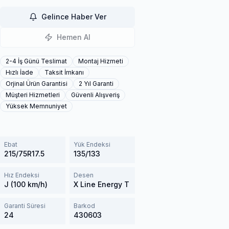
Gelince Haber Ver
Hemen Al
2-4 İş Günü Teslimat
Montaj Hizmeti
Hızlı İade
Taksit İmkanı
Orjinal Ürün Garantisi
2 Yıl Garanti
Müşteri Hizmetleri
Güvenli Alışveriş
Yüksek Memnuniyet
Ebat
Yük Endeksi
215/75R17.5
135/133
Hız Endeksi
Desen
J (100 km/h)
X Line Energy T
Garanti Süresi
Barkod
24
430603