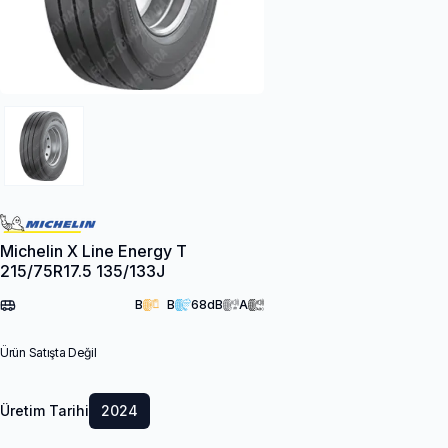
Michelin X Line Energy T
215/75R17.5 135/133J
B
B
68
dB
A
Ürün Satışta Değil
Üretim Tarihi
2024