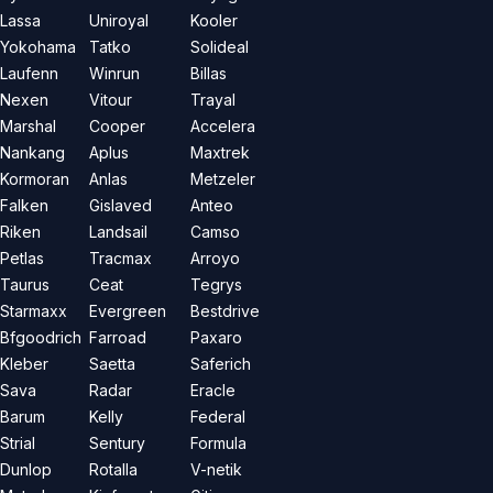
Lassa
Uniroyal
Kooler
Yokohama
Tatko
Solideal
Laufenn
Winrun
Billas
Nexen
Vitour
Trayal
Marshal
Cooper
Accelera
Nankang
Aplus
Maxtrek
Kormoran
Anlas
Metzeler
Falken
Gislaved
Anteo
Riken
Landsail
Camso
Petlas
Tracmax
Arroyo
Taurus
Ceat
Tegrys
Starmaxx
Evergreen
Bestdrive
Bfgoodrich
Farroad
Paxaro
Kleber
Saetta
Saferich
Sava
Radar
Eracle
Barum
Kelly
Federal
Strial
Sentury
Formula
Dunlop
Rotalla
V-netik