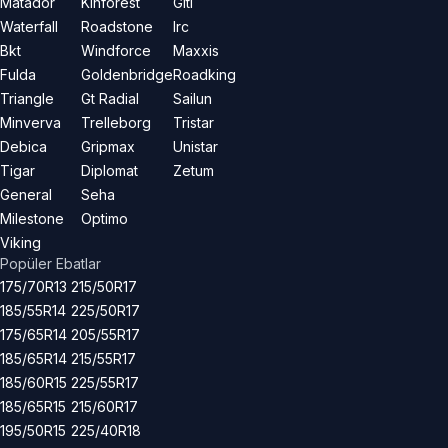
Matador
Kinforest
Giti
Waterfall
Roadstone
Irc
Bkt
Windforce
Maxxis
Fulda
Goldenbridge
Roadking
Triangle
Gt Radial
Sailun
Minverva
Trelleborg
Tristar
Debica
Gripmax
Unistar
Tigar
Diplomat
Zetum
General
Seha
Milestone
Optimo
Viking
Popüler Ebatlar
175/70R13
215/50R17
185/55R14
225/50R17
175/65R14
205/55R17
185/65R14
215/55R17
185/60R15
225/55R17
185/65R15
215/60R17
195/50R15
225/40R18