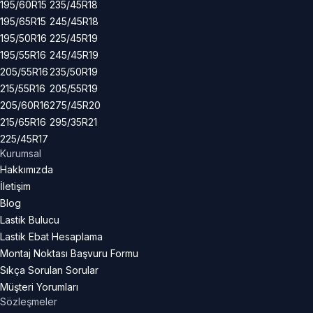
195/60R15
235/45R18
195/65R15
245/45R18
195/50R16
225/45R19
195/55R16
245/45R19
205/55R16
235/50R19
215/55R16
205/55R19
205/60R16
275/45R20
215/65R16
295/35R21
225/45R17
Kurumsal
Hakkımızda
İletişim
Blog
Lastik Bulucu
Lastik Ebat Hesaplama
Montaj Noktası Başvuru Formu
Sıkça Sorulan Sorular
Müşteri Yorumları
Sözleşmeler