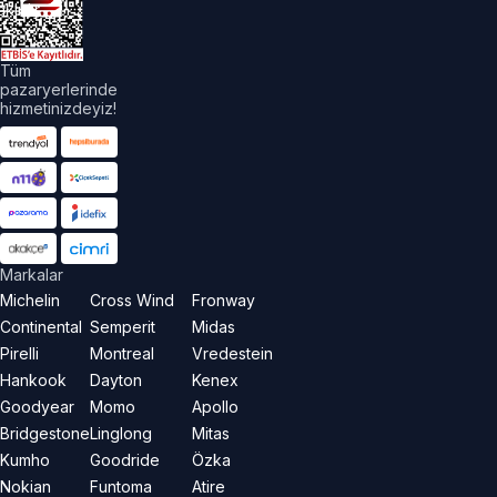
aklıdır.
Tüm
pazaryerlerinde
hizmetinizdeyiz!
Markalar
Michelin
Cross Wind
Fronway
Continental
Semperit
Midas
Pirelli
Montreal
Vredestein
Hankook
Dayton
Kenex
Goodyear
Momo
Apollo
Bridgestone
Linglong
Mitas
Kumho
Goodride
Özka
Nokian
Funtoma
Atire