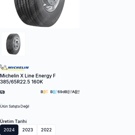
Michelin X Line Energy F
385/65R22.5 160K
B
B
69
dB
A
Ürün Satışta Değil
Üretim Tarihi
2024
2023
2022