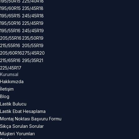
195/50R15
225/40R18
195/60R15
235/45R18
195/65R15
245/45R18
195/50R16
225/45R19
195/55R16
245/45R19
205/55R16
235/50R19
215/55R16
205/55R19
205/60R16
275/45R20
215/65R16
295/35R21
225/45R17
Kurumsal
Hakkımızda
İletişim
Blog
Lastik Bulucu
Lastik Ebat Hesaplama
Montaj Noktası Başvuru Formu
Sıkça Sorulan Sorular
Müşteri Yorumları