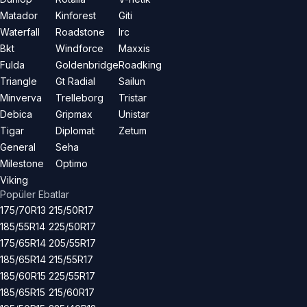
Matador
Kinforest
Giti
Waterfall
Roadstone
Irc
Bkt
Windforce
Maxxis
Fulda
Goldenbridge
Roadking
Triangle
Gt Radial
Sailun
Minverva
Trelleborg
Tristar
Debica
Gripmax
Unistar
Tigar
Diplomat
Zetum
General
Seha
Milestone
Optimo
Viking
Popüler Ebatlar
175/70R13
215/50R17
185/55R14
225/50R17
175/65R14
205/55R17
185/65R14
215/55R17
185/60R15
225/55R17
185/65R15
215/60R17