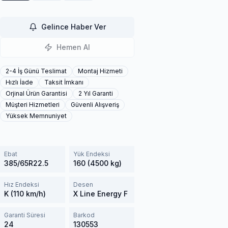
Gelince Haber Ver
Hemen Al
2-4 İş Günü Teslimat
Montaj Hizmeti
Hızlı İade
Taksit İmkanı
Orjinal Ürün Garantisi
2 Yıl Garanti
Müşteri Hizmetleri
Güvenli Alışveriş
Yüksek Memnuniyet
Ebat
Yük Endeksi
385/65R22.5
160 (4500 kg)
Hız Endeksi
Desen
K (110 km/h)
X Line Energy F
Garanti Süresi
Barkod
24
130553