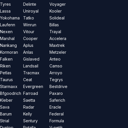
Tyres
Delinte
Voyager
Lassa
Uniroyal
Kooler
Yokohama
Tatko
Solideal
Laufenn
Winrun
Billas
Nexen
Vitour
Trayal
Marshal
Cooper
Accelera
Nankang
Aplus
Maxtrek
Kormoran
Anlas
Metzeler
Falken
Gislaved
Anteo
Riken
Landsail
Camso
Petlas
Tracmax
Arroyo
Taurus
Ceat
Tegrys
Starmaxx
Evergreen
Bestdrive
Bfgoodrich
Farroad
Paxaro
Kleber
Saetta
Saferich
Sava
Radar
Eracle
Barum
Kelly
Federal
Strial
Sentury
Formula
Dunlop
Rotalla
V-netik