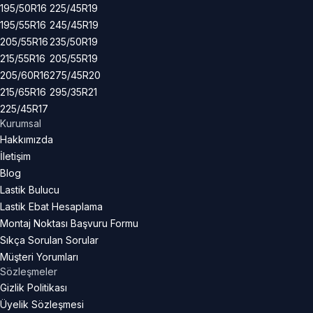
195/50R16
225/45R19
195/55R16
245/45R19
205/55R16
235/50R19
215/55R16
205/55R19
205/60R16
275/45R20
215/65R16
295/35R21
225/45R17
Kurumsal
Hakkımızda
İletişim
Blog
Lastik Bulucu
Lastik Ebat Hesaplama
Montaj Noktası Başvuru Formu
Sıkça Sorulan Sorular
Müşteri Yorumları
Sözleşmeler
Gizlik Politikası
Üyelik Sözleşmesi