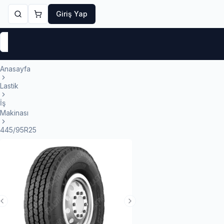
Giriş Yap
Markalar
Yaz Lastikleri
Kış Lastikleri
4 Mevsi
Anasayfa
Lastik
İş
Makinası
445/95R25
Previous Slide
Next Slide