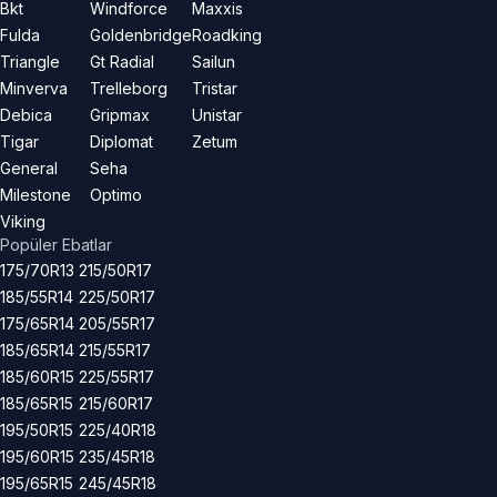
Bkt
Windforce
Maxxis
Fulda
Goldenbridge
Roadking
Triangle
Gt Radial
Sailun
Minverva
Trelleborg
Tristar
Debica
Gripmax
Unistar
Tigar
Diplomat
Zetum
General
Seha
Milestone
Optimo
Viking
Popüler Ebatlar
175/70R13
215/50R17
185/55R14
225/50R17
175/65R14
205/55R17
185/65R14
215/55R17
185/60R15
225/55R17
185/65R15
215/60R17
195/50R15
225/40R18
195/60R15
235/45R18
195/65R15
245/45R18