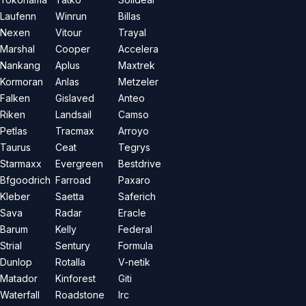
Laufenn
Winrun
Billas
Nexen
Vitour
Trayal
Marshal
Cooper
Accelera
Nankang
Aplus
Maxtrek
Kormoran
Anlas
Metzeler
Falken
Gislaved
Anteo
Riken
Landsail
Camso
Petlas
Tracmax
Arroyo
Taurus
Ceat
Tegrys
Starmaxx
Evergreen
Bestdrive
Bfgoodrich
Farroad
Paxaro
Kleber
Saetta
Saferich
Sava
Radar
Eracle
Barum
Kelly
Federal
Strial
Sentury
Formula
Dunlop
Rotalla
V-netik
Matador
Kinforest
Giti
Waterfall
Roadstone
Irc