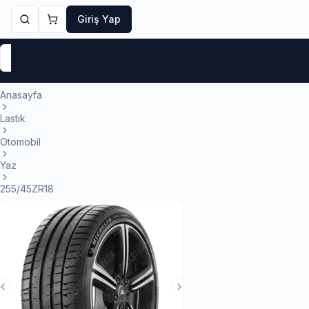
Giriş Yap
Markalar
Yaz Lastikleri
Kış Lastikleri
4 Mevsi
Anasayfa
Lastik
Otomobil
Yaz
255/45ZR18
Previous Slide
Next Slide