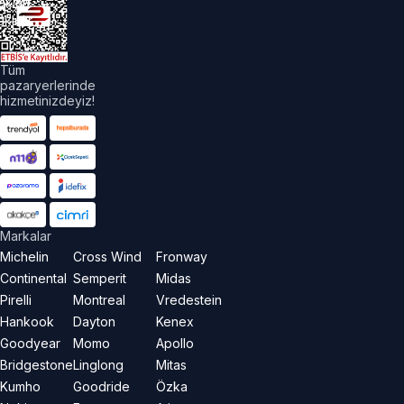
akları
aklıdır.
Tüm
pazaryerlerinde
hizmetinizdeyiz!
Markalar
Michelin
Cross Wind
Fronway
Continental
Semperit
Midas
Pirelli
Montreal
Vredestein
Hankook
Dayton
Kenex
Goodyear
Momo
Apollo
Bridgestone
Linglong
Mitas
Kumho
Goodride
Özka