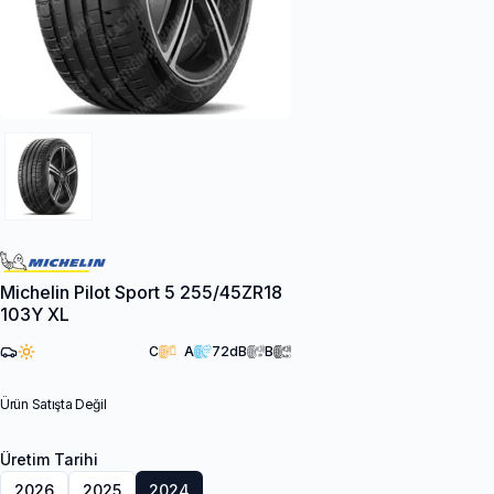
Michelin Pilot Sport 5 255/45ZR18
103Y XL
C
A
72
dB
B
Ürün Satışta Değil
Üretim Tarihi
2026
2025
2024