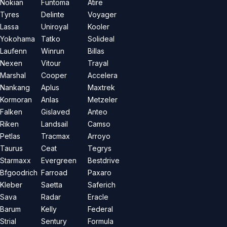
Nokian
Funtoma
Atire
Tyres
Delinte
Voyager
Lassa
Uniroyal
Kooler
Yokohama
Tatko
Solideal
Laufenn
Winrun
Billas
Nexen
Vitour
Trayal
Marshal
Cooper
Accelera
Nankang
Aplus
Maxtrek
Kormoran
Anlas
Metzeler
Falken
Gislaved
Anteo
Riken
Landsail
Camso
Petlas
Tracmax
Arroyo
Taurus
Ceat
Tegrys
Starmaxx
Evergreen
Bestdrive
Bfgoodrich
Farroad
Paxaro
Kleber
Saetta
Saferich
Sava
Radar
Eracle
Barum
Kelly
Federal
Strial
Sentury
Formula