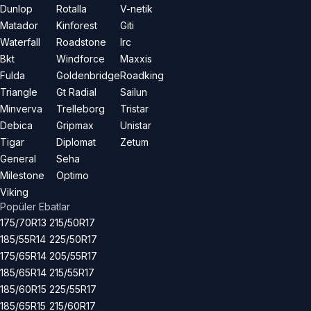
Dunlop
Rotalla
V-netik
Matador
Kinforest
Giti
Waterfall
Roadstone
Irc
Bkt
Windforce
Maxxis
Fulda
Goldenbridge
Roadking
Triangle
Gt Radial
Sailun
Minverva
Trelleborg
Tristar
Debica
Gripmax
Unistar
Tigar
Diplomat
Zetum
General
Seha
Milestone
Optimo
Viking
Popüler Ebatlar
175/70R13
215/50R17
185/55R14
225/50R17
175/65R14
205/55R17
185/65R14
215/55R17
185/60R15
225/55R17
185/65R15
215/60R17