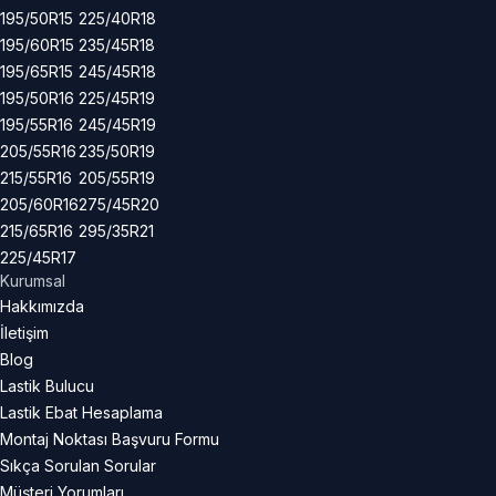
195/50R15
225/40R18
195/60R15
235/45R18
195/65R15
245/45R18
195/50R16
225/45R19
195/55R16
245/45R19
205/55R16
235/50R19
215/55R16
205/55R19
205/60R16
275/45R20
215/65R16
295/35R21
225/45R17
Kurumsal
Hakkımızda
İletişim
Blog
Lastik Bulucu
Lastik Ebat Hesaplama
Montaj Noktası Başvuru Formu
Sıkça Sorulan Sorular
Müşteri Yorumları