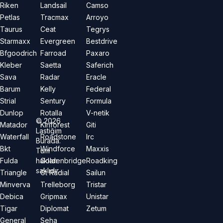
Riken
Landsail
Camso
Petlas
Tracmax
Arroyo
Taurus
Ceat
Tegrys
Starmaxx
Evergreen
Bestdrive
Bfgoodrich
Farroad
Paxaro
Kleber
Saetta
Saferich
Sava
Radar
Eracle
Barum
Kelly
Federal
Strial
Sentury
Formula
Dunlop
Rotalla
V-netik
©
2026
Matador
Kinforest
Giti
Lastiğim
Waterfall
Roadstone
Irc
Burada.
Bkt
Windforce
Maxxis
Tüm
hakları
Fulda
Goldenbridge
Roadking
saklıdır.
Triangle
Gt Radial
Sailun
Minverva
Trelleborg
Tristar
Debica
Gripmax
Unistar
Tigar
Diplomat
Zetum
General
Seha