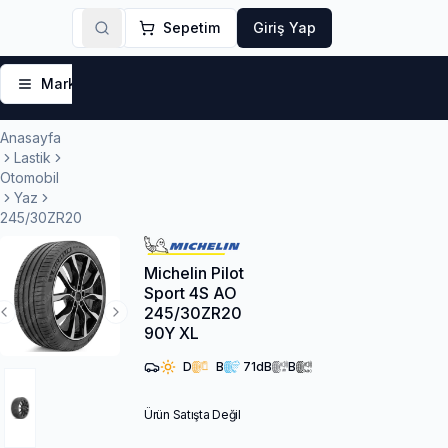
Sepetim
Giriş Yap
Markalar
Yaz Lastikleri
Kış Lastikleri
4 Mevsi
Anasayfa
Lastik
Otomobil
Yaz
245/30ZR20
Michelin Pilot
Sport 4S AO
245/30ZR20
Previous Slide
Next Slide
90Y XL
D
B
71
dB
B
Ürün Satışta Değil