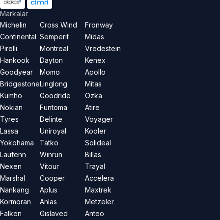
Markalar
Michelin
Cross Wind
Fronway
Continental
Semperit
Midas
Pirelli
Montreal
Vredestein
Hankook
Dayton
Kenex
Goodyear
Momo
Apollo
Bridgestone
Linglong
Mitas
Kumho
Goodride
Özka
Nokian
Funtoma
Atire
Tyres
Delinte
Voyager
Lassa
Uniroyal
Kooler
Yokohama
Tatko
Solideal
Laufenn
Winrun
Billas
Nexen
Vitour
Trayal
Marshal
Cooper
Accelera
Nankang
Aplus
Maxtrek
Kormoran
Anlas
Metzeler
Falken
Gislaved
Anteo