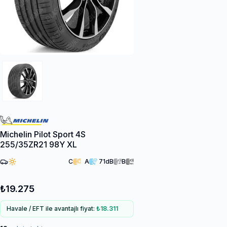
Michelin Pilot Sport 4S
255/35ZR21 98Y XL
C
A
71
dB
B
₺19.275
Havale / EFT ile avantajlı fiyat:
₺18.311