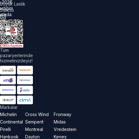
©
2026
Büyük Lastik
astiğim
Satıcısı
urada.
üm
akları
aklıdır.
Tüm
pazaryerlerinde
hizmetinizdeyiz!
Markalar
Michelin
Cross Wind
Fronway
Continental
Semperit
Midas
Pirelli
Montreal
Vredestein
Hankook
Dayton
Kenex