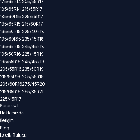
175/65R14
205/55R17
185/65R14
215/55R17
185/60R15
225/55R17
185/65R15
215/60R17
195/50R15
225/40R18
195/60R15
235/45R18
195/65R15
245/45R18
195/50R16
225/45R19
195/55R16
245/45R19
205/55R16
235/50R19
215/55R16
205/55R19
205/60R16
275/45R20
215/65R16
295/35R21
225/45R17
Kurumsal
Hakkımızda
İletişim
Blog
Lastik Bulucu