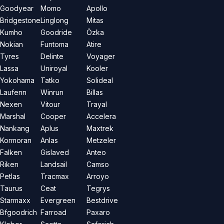
Goodyear
Momo
Apollo
Bridgestone
Linglong
Mitas
Kumho
Goodride
Özka
Nokian
Funtoma
Atire
Tyres
Delinte
Voyager
Lassa
Uniroyal
Kooler
Yokohama
Tatko
Solideal
Laufenn
Winrun
Billas
Nexen
Vitour
Trayal
Marshal
Cooper
Accelera
Nankang
Aplus
Maxtrek
Kormoran
Anlas
Metzeler
Falken
Gislaved
Anteo
Riken
Landsail
Camso
Petlas
Tracmax
Arroyo
Taurus
Ceat
Tegrys
Starmaxx
Evergreen
Bestdrive
Bfgoodrich
Farroad
Paxaro