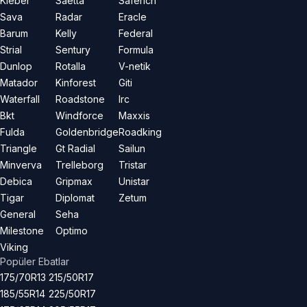
Kleber
Saetta
Saferich
Sava
Radar
Eracle
Barum
Kelly
Federal
Strial
Sentury
Formula
Dunlop
Rotalla
V-netik
Matador
Kinforest
Giti
Waterfall
Roadstone
Irc
Bkt
Windforce
Maxxis
Fulda
Goldenbridge
Roadking
Triangle
Gt Radial
Sailun
Minverva
Trelleborg
Tristar
Debica
Gripmax
Unistar
Tigar
Diplomat
Zetum
General
Seha
Milestone
Optimo
Viking
Popüler Ebatlar
175/70R13
215/50R17
185/55R14
225/50R17