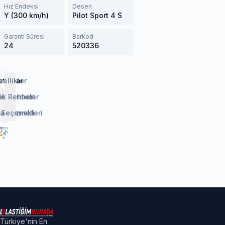
Hız Endeksi
Desen
Y (300 km/h)
Pilot Sport 4 S
Garanti Süresi
Barkod
24
520336
etaylar
zellikler
lendirmeler
ik Rehberi
 Seçenekleri
aj Hizmeti
Türkiye'nin En