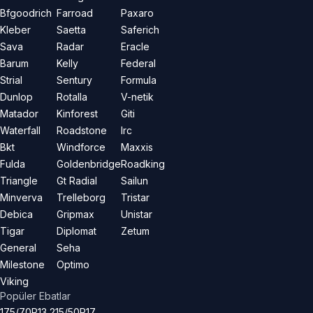
Bfgoodrich
Farroad
Paxaro
Kleber
Saetta
Saferich
Sava
Radar
Eracle
Barum
Kelly
Federal
Strial
Sentury
Formula
Dunlop
Rotalla
V-netik
Matador
Kinforest
Giti
Waterfall
Roadstone
Irc
Bkt
Windforce
Maxxis
Fulda
Goldenbridge
Roadking
Triangle
Gt Radial
Sailun
Minverva
Trelleborg
Tristar
Debica
Gripmax
Unistar
Tigar
Diplomat
Zetum
General
Seha
Milestone
Optimo
Viking
Popüler Ebatlar
175/70R13
215/50R17