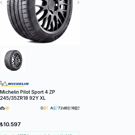
Previous Slide
Next Slide
Michelin Pilot Sport 4 ZP
245/35ZR18 92Y XL
D
A
72
dB
B
₺10.597