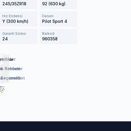
245/35ZR18
92 (630 kg)
Hız Endeksi
Desen
Y (300 km/h)
Pilot Sport 4
Garanti Süresi
Barkod
24
960358
etaylar
zellikler
lendirmeler
ik Rehberi
 Seçenekleri
aj Hizmeti