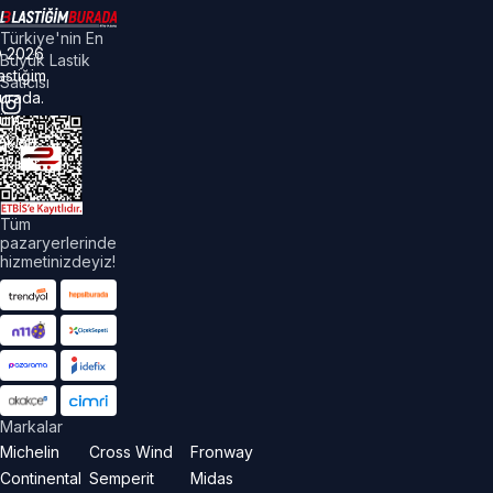
Türkiye'nin En
©
2026
Büyük Lastik
astiğim
Satıcısı
urada.
üm
akları
aklıdır.
Tüm
pazaryerlerinde
hizmetinizdeyiz!
Markalar
Michelin
Cross Wind
Fronway
Continental
Semperit
Midas