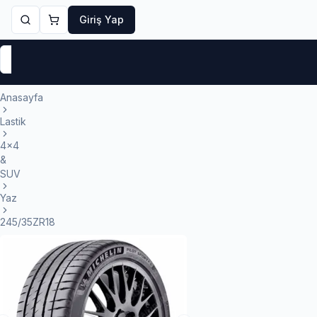
Giriş Yap
Markalar
Yaz Lastikleri
Kış Lastikleri
4 Mevsi
Anasayfa
Lastik
4x4
&
SUV
Yaz
245/35ZR18