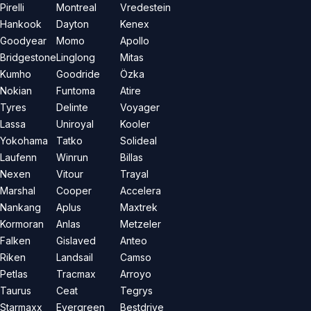
Pirelli
Montreal
Vredestein
Hankook
Dayton
Kenex
Goodyear
Momo
Apollo
Bridgestone
Linglong
Mitas
Kumho
Goodride
Özka
Nokian
Funtoma
Atire
Tyres
Delinte
Voyager
Lassa
Uniroyal
Kooler
Yokohama
Tatko
Solideal
Laufenn
Winrun
Billas
Nexen
Vitour
Trayal
Marshal
Cooper
Accelera
Nankang
Aplus
Maxtrek
Kormoran
Anlas
Metzeler
Falken
Gislaved
Anteo
Riken
Landsail
Camso
Petlas
Tracmax
Arroyo
Taurus
Ceat
Tegrys
Starmaxx
Evergreen
Bestdrive