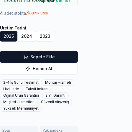
Havale / EFT ile avantajlı fiyat:
₺10.067
4
adet stokta
Kritik Stok
Üretim Tarihi
2025
2024
2023
Sepete Ekle
Hemen Al
2-4 İş Günü Teslimat
Montaj Hizmeti
Hızlı İade
Taksit İmkanı
Orjinal Ürün Garantisi
2 Yıl Garanti
Müşteri Hizmetleri
Güvenli Alışveriş
Yüksek Memnuniyet
Ebat
Yük Endeksi