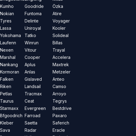
Kumho
Goodride
Özka
Nokian
Funtoma
Atire
Tyres
Delinte
Voyager
Lassa
Uniroyal
Kooler
Yokohama
Tatko
Solideal
Laufenn
Winrun
Billas
Nexen
Vitour
Trayal
Marshal
Cooper
Accelera
Nankang
Aplus
Maxtrek
Kormoran
Anlas
Metzeler
Falken
Gislaved
Anteo
Riken
Landsail
Camso
Petlas
Tracmax
Arroyo
Taurus
Ceat
Tegrys
Starmaxx
Evergreen
Bestdrive
Bfgoodrich
Farroad
Paxaro
Kleber
Saetta
Saferich
Sava
Radar
Eracle