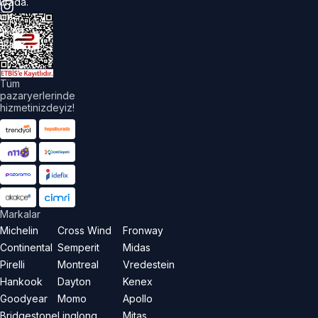
urada.
üm
akları
aklıdır.
Tüm
pazaryerlerinde
hizmetinizdeyiz!
Markalar
Michelin
Cross Wind
Fronway
Continental
Semperit
Midas
Pirelli
Montreal
Vredestein
Hankook
Dayton
Kenex
Goodyear
Momo
Apollo
Bridgestone
Linglong
Mitas