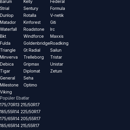
Barum
Kelly
Federal
Strial
Sentury
Formula
Dunlop
Rotalla
V-netik
Matador
Kinforest
Giti
Waterfall
Roadstone
Irc
Bkt
Windforce
Maxxis
Fulda
Goldenbridge
Roadking
Triangle
Gt Radial
Sailun
Minverva
Trelleborg
Tristar
Debica
Gripmax
Unistar
Tigar
Diplomat
Zetum
General
Seha
Milestone
Optimo
Viking
Popüler Ebatlar
175/70R13
215/50R17
185/55R14
225/50R17
175/65R14
205/55R17
185/65R14
215/55R17