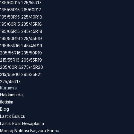
185/60R15
225/55R17
185/65R15
215/60R17
195/50R15
225/40R18
195/60R15
235/45R18
195/65R15
245/45R18
195/50R16
225/45R19
195/55R16
245/45R19
205/55R16
235/50R19
215/55R16
205/55R19
205/60R16
275/45R20
215/65R16
295/35R21
225/45R17
Kurumsal
Hakkımızda
İletişim
Blog
Lastik Bulucu
Lastik Ebat Hesaplama
Montaj Noktası Başvuru Formu