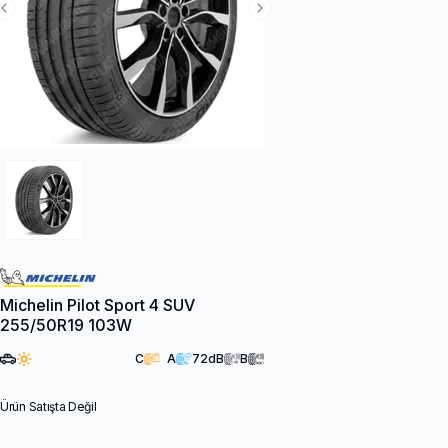
Previous Slide
Next Slide
Michelin Pilot Sport 4 SUV
255/50R19 103W
C
A
72
dB
B
Ürün Satışta Değil