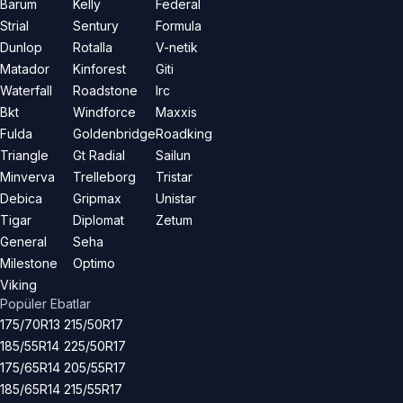
Barum
Kelly
Federal
Strial
Sentury
Formula
Dunlop
Rotalla
V-netik
Matador
Kinforest
Giti
Waterfall
Roadstone
Irc
Bkt
Windforce
Maxxis
Fulda
Goldenbridge
Roadking
Triangle
Gt Radial
Sailun
Minverva
Trelleborg
Tristar
Debica
Gripmax
Unistar
Tigar
Diplomat
Zetum
General
Seha
Milestone
Optimo
Viking
Popüler Ebatlar
175/70R13
215/50R17
185/55R14
225/50R17
175/65R14
205/55R17
185/65R14
215/55R17