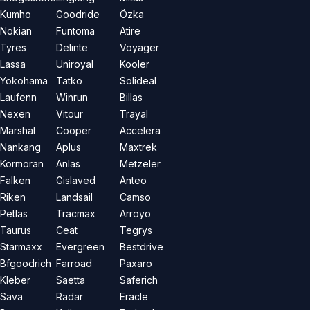
Kumho
Goodride
Özka
Nokian
Funtoma
Atire
Tyres
Delinte
Voyager
Lassa
Uniroyal
Kooler
Yokohama
Tatko
Solideal
Laufenn
Winrun
Billas
Nexen
Vitour
Trayal
Marshal
Cooper
Accelera
Nankang
Aplus
Maxtrek
Kormoran
Anlas
Metzeler
Falken
Gislaved
Anteo
Riken
Landsail
Camso
Petlas
Tracmax
Arroyo
Taurus
Ceat
Tegrys
Starmaxx
Evergreen
Bestdrive
Bfgoodrich
Farroad
Paxaro
Kleber
Saetta
Saferich
Sava
Radar
Eracle