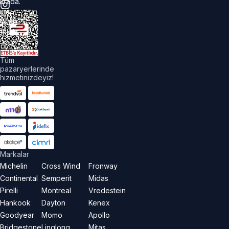
urada.
üm
akları
aklıdır.
Tüm
pazaryerlerinde
hizmetinizdeyiz!
Markalar
Michelin
Cross Wind
Fronway
Continental
Semperit
Midas
Pirelli
Montreal
Vredestein
Hankook
Dayton
Kenex
Goodyear
Momo
Apollo
Bridgestone
Linglong
Mitas