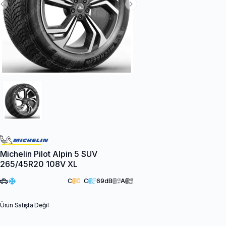
Previous Slide
Next Slide
Michelin Pilot Alpin 5 SUV
265/45R20 108V XL
C
C
69
dB
A
Ürün Satışta Değil