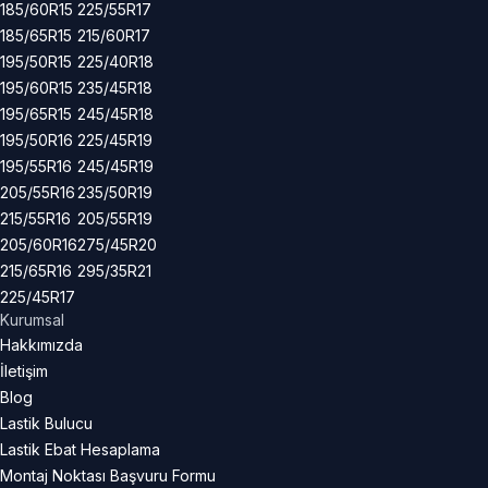
185/60R15
225/55R17
185/65R15
215/60R17
195/50R15
225/40R18
195/60R15
235/45R18
195/65R15
245/45R18
195/50R16
225/45R19
195/55R16
245/45R19
205/55R16
235/50R19
215/55R16
205/55R19
205/60R16
275/45R20
215/65R16
295/35R21
225/45R17
Kurumsal
Hakkımızda
İletişim
Blog
Lastik Bulucu
Lastik Ebat Hesaplama
Montaj Noktası Başvuru Formu