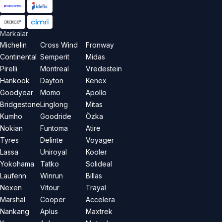
Markalar
Michelin
Cross Wind
Fronway
Continental
Semperit
Midas
Pirelli
Montreal
Vredestein
Hankook
Dayton
Kenex
Goodyear
Momo
Apollo
Bridgestone
Linglong
Mitas
Kumho
Goodride
Özka
Nokian
Funtoma
Atire
Tyres
Delinte
Voyager
Lassa
Uniroyal
Kooler
Yokohama
Tatko
Solideal
Laufenn
Winrun
Billas
Nexen
Vitour
Trayal
Marshal
Cooper
Accelera
Nankang
Aplus
Maxtrek