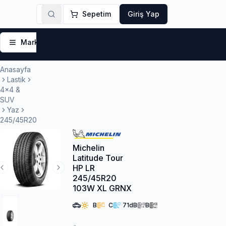
Sepetim
Giriş Yap
Markalar
Yaz Lastikleri
Kış Lastikleri
4 Mevsi
Anasayfa
Lastik
4x4 &
SUV
Yaz
245/45R20
Michelin
Latitude Tour
HP LR
Previous Slide
Next Slide
245/45R20
103W XL GRNX
B
C
71
dB
B