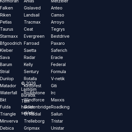
Kormoran
Anlas
Metzeler
Falken
Gislaved
Anteo
Riken
Landsail
Camso
Petlas
Tracmax
Arroyo
Taurus
Ceat
Tegrys
Starmaxx
Evergreen
Bestdrive
Bfgoodrich
Farroad
Paxaro
Kleber
Saetta
Saferich
Sava
Radar
Eracle
Barum
Kelly
Federal
Strial
Sentury
Formula
Dunlop
Rotalla
V-netik
©
2026
Matador
Kinforest
Giti
Lastiğim
Waterfall
Roadstone
Irc
Burada.
Bkt
Windforce
Maxxis
Tüm
hakları
Fulda
Goldenbridge
Roadking
saklıdır.
Triangle
Gt Radial
Sailun
Minverva
Trelleborg
Tristar
Debica
Gripmax
Unistar