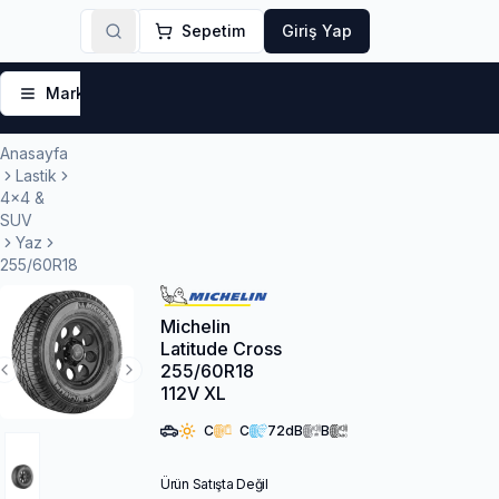
Sepetim
Giriş Yap
Markalar
Yaz Lastikleri
Kış Lastikleri
4 Mevsi
Anasayfa
Lastik
4x4 &
SUV
Yaz
255/60R18
Michelin
Latitude Cross
255/60R18
Previous Slide
Next Slide
112V XL
C
C
72
dB
B
Ürün Satışta Değil