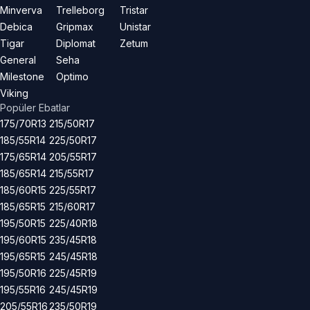
Minverva
Trelleborg
Tristar
Debica
Gripmax
Unistar
Tigar
Diplomat
Zetum
General
Seha
Milestone
Optimo
Viking
Popüler Ebatlar
175/70R13
215/50R17
185/55R14
225/50R17
175/65R14
205/55R17
185/65R14
215/55R17
185/60R15
225/55R17
185/65R15
215/60R17
195/50R15
225/40R18
195/60R15
235/45R18
195/65R15
245/45R18
195/50R16
225/45R19
195/55R16
245/45R19
205/55R16
235/50R19