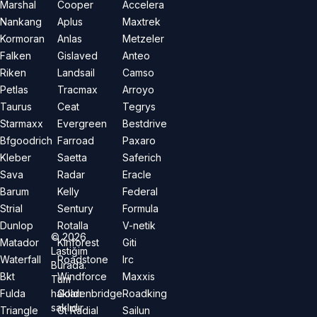
Marshal
Cooper
Accelera
Nankang
Aplus
Maxtrek
Kormoran
Anlas
Metzeler
Falken
Gislaved
Anteo
Riken
Landsail
Camso
Petlas
Tracmax
Arroyo
Taurus
Ceat
Tegrys
Starmaxx
Evergreen
Bestdrive
Bfgoodrich
Farroad
Paxaro
Kleber
Saetta
Saferich
Sava
Radar
Eracle
Barum
Kelly
Federal
Strial
Sentury
Formula
Dunlop
Rotalla
V-netik
©
2026
Matador
Kinforest
Giti
Lastiğim
Waterfall
Roadstone
Irc
Burada.
Bkt
Windforce
Maxxis
Tüm
hakları
Fulda
Goldenbridge
Roadking
saklıdır.
Triangle
Gt Radial
Sailun