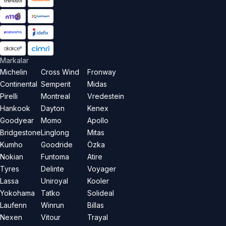
Markalar
Michelin
Cross Wind
Fronway
Continental
Semperit
Midas
Pirelli
Montreal
Vredestein
Hankook
Dayton
Kenex
Goodyear
Momo
Apollo
Bridgestone
Linglong
Mitas
Kumho
Goodride
Özka
Nokian
Funtoma
Atire
Tyres
Delinte
Voyager
Lassa
Uniroyal
Kooler
Yokohama
Tatko
Solideal
Laufenn
Winrun
Billas
Nexen
Vitour
Trayal