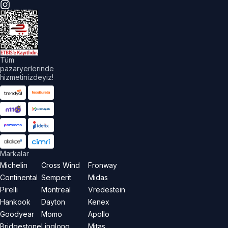
Tüm
pazaryerlerinde
hizmetinizdeyiz!
Markalar
Michelin
Cross Wind
Fronway
Continental
Semperit
Midas
Pirelli
Montreal
Vredestein
Hankook
Dayton
Kenex
Goodyear
Momo
Apollo
Bridgestone
Linglong
Mitas