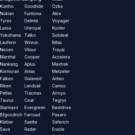
Kumho
Goodride
Özka
Nokian
Funtoma
Atire
Tyres
Delinte
Voyager
Lassa
Uniroyal
Kooler
Yokohama
Tatko
Solideal
Laufenn
Winrun
Billas
Nexen
Vitour
Trayal
Marshal
Cooper
Accelera
Nankang
Aplus
Maxtrek
Kormoran
Anlas
Metzeler
Falken
Gislaved
Anteo
Riken
Landsail
Camso
Petlas
Tracmax
Arroyo
Taurus
Ceat
Tegrys
Starmaxx
Evergreen
Bestdrive
Bfgoodrich
Farroad
Paxaro
Kleber
Saetta
Saferich
Sava
Radar
Eracle