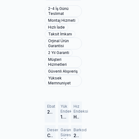
2-4 İş Günü
Teslimat
Montaj Hizmeti
Hızlı İade
Taksit İmkanı
Orjinal Ürün
Garantisi
2 Yıl Garanti
Müşteri
Hizmetleri
Güvenli Alışveriş
Yüksek
Memnuniyet
Ebat
Yük
Hız
Endeksi
Endeksi
265/60R18
110 (1060 kg)
H (210 km/h)
Desen
Garanti
Barkod
Süresi
CrossClimate 3
267467