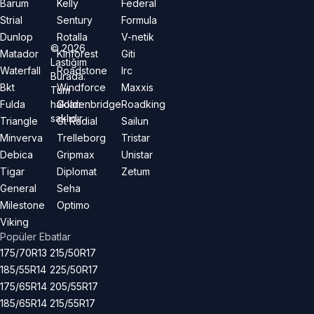
Barum
Kelly
Federal
Strial
Sentury
Formula
Dunlop
Rotalla
V-netik
©
2026
Matador
Kinforest
Giti
Lastiğim
Waterfall
Roadstone
Irc
Burada.
Bkt
Windforce
Maxxis
Tüm
hakları
Fulda
Goldenbridge
Roadking
saklıdır.
Triangle
Gt Radial
Sailun
Minverva
Trelleborg
Tristar
Debica
Gripmax
Unistar
Tigar
Diplomat
Zetum
General
Seha
Milestone
Optimo
Viking
Popüler Ebatlar
175/70R13
215/50R17
185/55R14
225/50R17
175/65R14
205/55R17
185/65R14
215/55R17