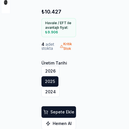
₺10.427
Havale / EFT ile
avantajlı fiyat:
₺9.906
4
adet
Kritik
stokta
Stok
Üretim Tarihi
2026
2025
2024
Sepete Ekle
Hemen Al