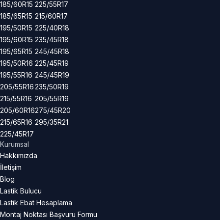
185/60R15
225/55R17
185/65R15
215/60R17
195/50R15
225/40R18
195/60R15
235/45R18
195/65R15
245/45R18
195/50R16
225/45R19
195/55R16
245/45R19
205/55R16
235/50R19
215/55R16
205/55R19
205/60R16
275/45R20
215/65R16
295/35R21
225/45R17
Kurumsal
Hakkımızda
İletişim
Blog
Lastik Bulucu
Lastik Ebat Hesaplama
Montaj Noktası Başvuru Formu