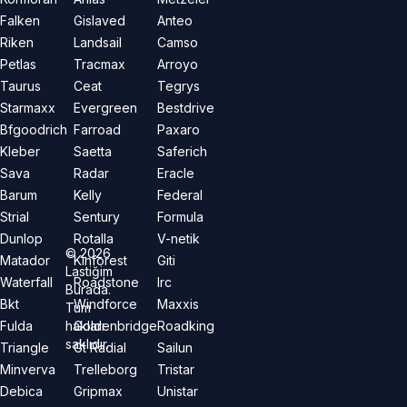
Falken
Gislaved
Anteo
Riken
Landsail
Camso
Petlas
Tracmax
Arroyo
Taurus
Ceat
Tegrys
Starmaxx
Evergreen
Bestdrive
Bfgoodrich
Farroad
Paxaro
Kleber
Saetta
Saferich
Sava
Radar
Eracle
Barum
Kelly
Federal
Strial
Sentury
Formula
Dunlop
Rotalla
V-netik
©
2026
Matador
Kinforest
Giti
Lastiğim
Waterfall
Roadstone
Irc
Burada.
Bkt
Windforce
Maxxis
Tüm
hakları
Fulda
Goldenbridge
Roadking
saklıdır.
Triangle
Gt Radial
Sailun
Minverva
Trelleborg
Tristar
Debica
Gripmax
Unistar