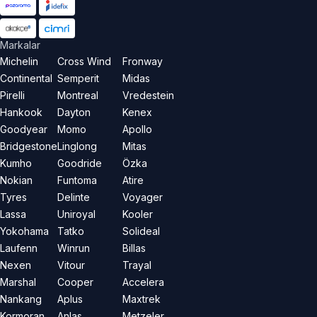
Markalar
Michelin
Cross Wind
Fronway
Continental
Semperit
Midas
Pirelli
Montreal
Vredestein
Hankook
Dayton
Kenex
Goodyear
Momo
Apollo
Bridgestone
Linglong
Mitas
Kumho
Goodride
Özka
Nokian
Funtoma
Atire
Tyres
Delinte
Voyager
Lassa
Uniroyal
Kooler
Yokohama
Tatko
Solideal
Laufenn
Winrun
Billas
Nexen
Vitour
Trayal
Marshal
Cooper
Accelera
Nankang
Aplus
Maxtrek
Kormoran
Anlas
Metzeler