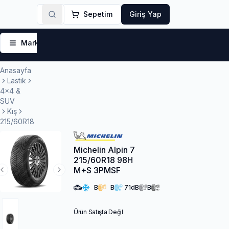
Sepetim
Giriş Yap
Markalar
Yaz Lastikleri
Kış Lastikleri
4 Mevsi
Anasayfa
Lastik
4x4 &
SUV
Kış
215/60R18
Michelin Alpin 7
215/60R18 98H
M+S 3PMSF
Previous Slide
Next Slide
B
B
71
dB
B
Ürün Satışta Değil