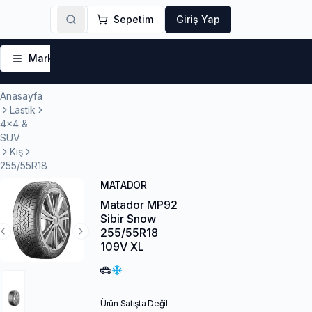
Sepetim
Giriş Yap
Markalar
Yaz Lastikleri
Kış Lastikleri
4 Mevsi
Anasayfa
Lastik
4x4 &
SUV
Kış
255/55R18
MATADOR
Matador MP92
Sibir Snow
255/55R18
Previous Slide
Next Slide
109V XL
Ürün Satışta Değil