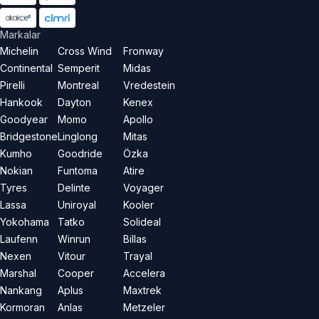
Markalar
Michelin
Cross Wind
Fronway
Continental
Semperit
Midas
Pirelli
Montreal
Vredestein
Hankook
Dayton
Kenex
Goodyear
Momo
Apollo
Bridgestone
Linglong
Mitas
Kumho
Goodride
Özka
Nokian
Funtoma
Atire
Tyres
Delinte
Voyager
Lassa
Uniroyal
Kooler
Yokohama
Tatko
Solideal
Laufenn
Winrun
Billas
Nexen
Vitour
Trayal
Marshal
Cooper
Accelera
Nankang
Aplus
Maxtrek
Kormoran
Anlas
Metzeler