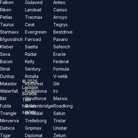
Falken
Gislaved
Anteo
Riken
Landsail
Camso
Petlas
Tracmax
Arroyo
Taurus
Ceat
Tegrys
Starmaxx
Evergreen
Bestdrive
Bfgoodrich
Farroad
Paxaro
Kleber
Saetta
Saferich
Sava
Radar
Eracle
Barum
Kelly
Federal
Strial
Sentury
Formula
Dunlop
Rotalla
V-netik
©
2026
Matador
Kinforest
Giti
Lastiğim
Waterfall
Roadstone
Irc
Burada.
Bkt
Windforce
Maxxis
Tüm
hakları
Fulda
Goldenbridge
Roadking
saklıdır.
Triangle
Gt Radial
Sailun
Minverva
Trelleborg
Tristar
Debica
Gripmax
Unistar
Tigar
Diplomat
Zetum