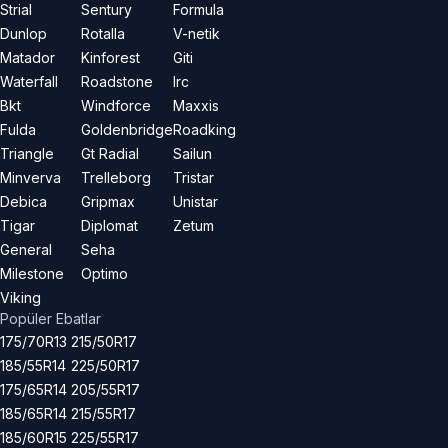
Strial
Sentury
Formula
Dunlop
Rotalla
V-netik
Matador
Kinforest
Giti
Waterfall
Roadstone
Irc
Bkt
Windforce
Maxxis
Fulda
Goldenbridge
Roadking
Triangle
Gt Radial
Sailun
Minverva
Trelleborg
Tristar
Debica
Gripmax
Unistar
Tigar
Diplomat
Zetum
General
Seha
Milestone
Optimo
Viking
Popüler Ebatlar
175/70R13
215/50R17
185/55R14
225/50R17
175/65R14
205/55R17
185/65R14
215/55R17
185/60R15
225/55R17