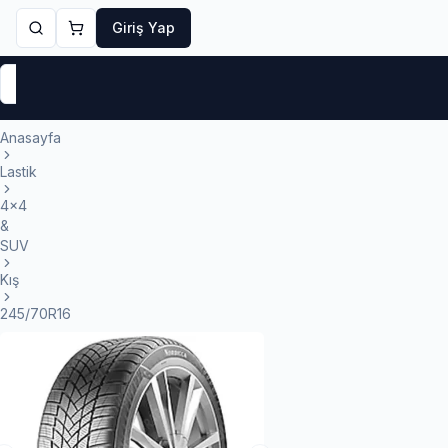
Giriş Yap
Markalar
Yaz Lastikleri
Kış Lastikleri
4 Mevsi
Anasayfa
Lastik
4x4
&
SUV
Kış
245/70R16