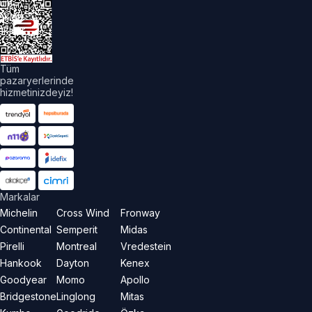
üm
akları
aklıdır.
Tüm
pazaryerlerinde
hizmetinizdeyiz!
Markalar
Michelin
Cross Wind
Fronway
Continental
Semperit
Midas
Pirelli
Montreal
Vredestein
Hankook
Dayton
Kenex
Goodyear
Momo
Apollo
Bridgestone
Linglong
Mitas