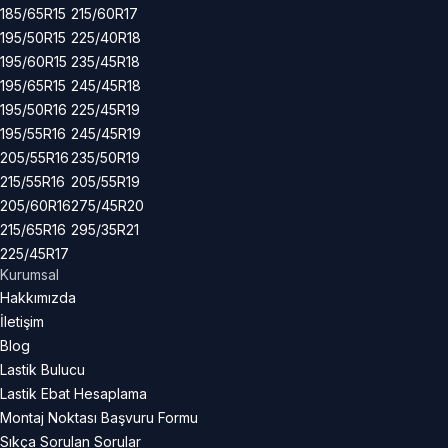
185/65R15
215/60R17
195/50R15
225/40R18
195/60R15
235/45R18
195/65R15
245/45R18
195/50R16
225/45R19
195/55R16
245/45R19
205/55R16
235/50R19
215/55R16
205/55R19
205/60R16
275/45R20
215/65R16
295/35R21
225/45R17
Kurumsal
Hakkımızda
İletişim
Blog
Lastik Bulucu
Lastik Ebat Hesaplama
Montaj Noktası Başvuru Formu
Sıkça Sorulan Sorular