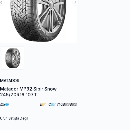
Previous Slide
Next Slide
MATADOR
Matador MP92 Sibir Snow
245/70R16 107T
E
C
71
dB
B
Ürün Satışta Değil