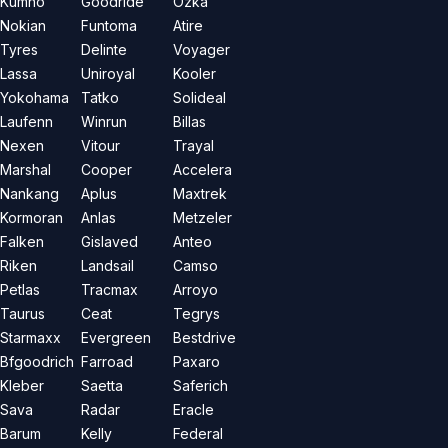
Kumho
Goodride
Özka
Nokian
Funtoma
Atire
Tyres
Delinte
Voyager
Lassa
Uniroyal
Kooler
Yokohama
Tatko
Solideal
Laufenn
Winrun
Billas
Nexen
Vitour
Trayal
Marshal
Cooper
Accelera
Nankang
Aplus
Maxtrek
Kormoran
Anlas
Metzeler
Falken
Gislaved
Anteo
Riken
Landsail
Camso
Petlas
Tracmax
Arroyo
Taurus
Ceat
Tegrys
Starmaxx
Evergreen
Bestdrive
Bfgoodrich
Farroad
Paxaro
Kleber
Saetta
Saferich
Sava
Radar
Eracle
Barum
Kelly
Federal