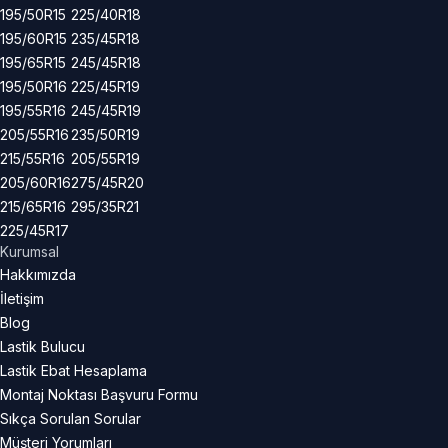
195/50R15
225/40R18
195/60R15
235/45R18
195/65R15
245/45R18
195/50R16
225/45R19
195/55R16
245/45R19
205/55R16
235/50R19
215/55R16
205/55R19
205/60R16
275/45R20
215/65R16
295/35R21
225/45R17
Kurumsal
Hakkımızda
İletişim
Blog
Lastik Bulucu
Lastik Ebat Hesaplama
Montaj Noktası Başvuru Formu
Sıkça Sorulan Sorular
Müşteri Yorumları