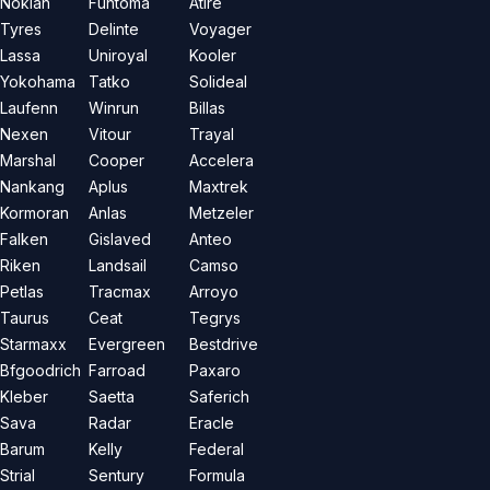
Nokian
Funtoma
Atire
Tyres
Delinte
Voyager
Lassa
Uniroyal
Kooler
Yokohama
Tatko
Solideal
Laufenn
Winrun
Billas
Nexen
Vitour
Trayal
Marshal
Cooper
Accelera
Nankang
Aplus
Maxtrek
Kormoran
Anlas
Metzeler
Falken
Gislaved
Anteo
Riken
Landsail
Camso
Petlas
Tracmax
Arroyo
Taurus
Ceat
Tegrys
Starmaxx
Evergreen
Bestdrive
Bfgoodrich
Farroad
Paxaro
Kleber
Saetta
Saferich
Sava
Radar
Eracle
Barum
Kelly
Federal
Strial
Sentury
Formula