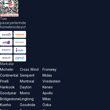
akları
aklıdır.
Tüm
pazaryerlerinde
hizmetinizdeyiz!
Markalar
Michelin
Cross Wind
Fronway
Continental
Semperit
Midas
Pirelli
Montreal
Vredestein
Hankook
Dayton
Kenex
Goodyear
Momo
Apollo
Bridgestone
Linglong
Mitas
Kumho
Goodride
Özka