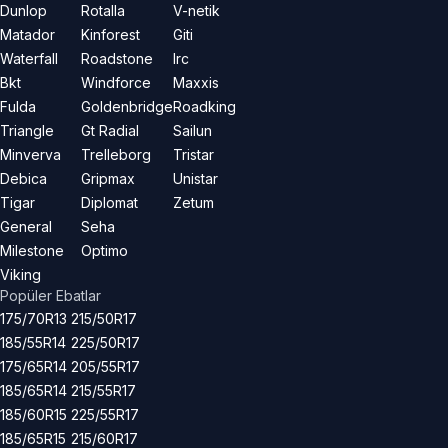
Dunlop
Rotalla
V-netik
Matador
Kinforest
Giti
Waterfall
Roadstone
Irc
Bkt
Windforce
Maxxis
Fulda
Goldenbridge
Roadking
Triangle
Gt Radial
Sailun
Minverva
Trelleborg
Tristar
Debica
Gripmax
Unistar
Tigar
Diplomat
Zetum
General
Seha
Milestone
Optimo
Viking
Popüler Ebatlar
175/70R13
215/50R17
185/55R14
225/50R17
175/65R14
205/55R17
185/65R14
215/55R17
185/60R15
225/55R17
185/65R15
215/60R17