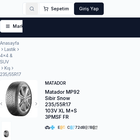
Sepetim
Giriş Yap
Markalar
Yaz Lastikleri
Kış Lastikleri
4 Mevsi
Anasayfa
Lastik
4x4 &
SUV
Kış
235/55R17
MATADOR
Matador MP92
Sibir Snow
235/55R17
Previous Slide
Next Slide
103V XL M+S
3PMSF FR
E
C
72
dB
B