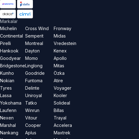
Markalar
Michelin
Cross Wind
Fronway
Continental
Semperit
Midas
Pirelli
Montreal
Vredestein
Hankook
Dayton
Kenex
Goodyear
Momo
Apollo
Bridgestone
Linglong
Mitas
Kumho
Goodride
Özka
Nokian
Funtoma
Atire
Tyres
Delinte
Voyager
Lassa
Uniroyal
Kooler
Yokohama
Tatko
Solideal
Laufenn
Winrun
Billas
Nexen
Vitour
Trayal
Marshal
Cooper
Accelera
Nankang
Aplus
Maxtrek