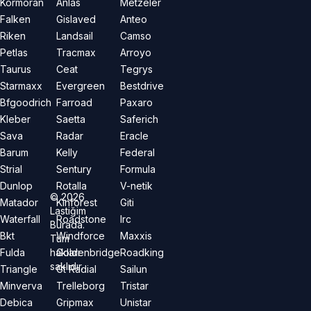
Kormoran
Anlas
Metzeler
Falken
Gislaved
Anteo
Riken
Landsail
Camso
Petlas
Tracmax
Arroyo
Taurus
Ceat
Tegrys
Starmaxx
Evergreen
Bestdrive
Bfgoodrich
Farroad
Paxaro
Kleber
Saetta
Saferich
Sava
Radar
Eracle
Barum
Kelly
Federal
Strial
Sentury
Formula
Dunlop
Rotalla
V-netik
©
2026
Matador
Kinforest
Giti
Lastiğim
Waterfall
Roadstone
Irc
Burada.
Bkt
Windforce
Maxxis
Tüm
hakları
Fulda
Goldenbridge
Roadking
saklıdır.
Triangle
Gt Radial
Sailun
Minverva
Trelleborg
Tristar
Debica
Gripmax
Unistar