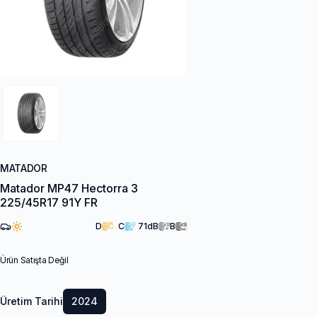
MATADOR
Matador MP47 Hectorra 3
225/45R17 91Y FR
D
C
71
dB
B
Ürün Satışta Değil
Üretim Tarihi
2024