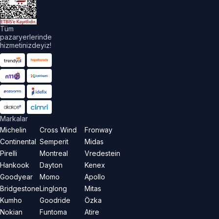
aklıdır.
Tüm
pazaryerlerinde
hizmetinizdeyiz!
Markalar
Michelin
Cross Wind
Fronway
Continental
Semperit
Midas
Pirelli
Montreal
Vredestein
Hankook
Dayton
Kenex
Goodyear
Momo
Apollo
Bridgestone
Linglong
Mitas
Kumho
Goodride
Özka
Nokian
Funtoma
Atire