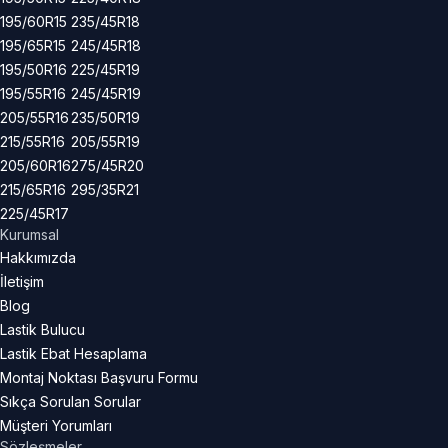
195/60R15
235/45R18
195/65R15
245/45R18
195/50R16
225/45R19
195/55R16
245/45R19
205/55R16
235/50R19
215/55R16
205/55R19
205/60R16
275/45R20
215/65R16
295/35R21
225/45R17
Kurumsal
Hakkımızda
İletişim
Blog
Lastik Bulucu
Lastik Ebat Hesaplama
Montaj Noktası Başvuru Formu
Sıkça Sorulan Sorular
Müşteri Yorumları
Sözleşmeler