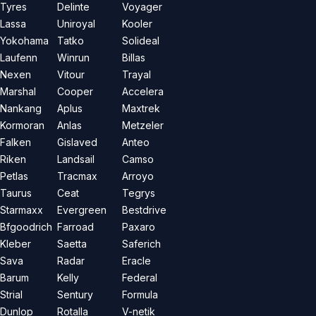
Tyres
Delinte
Voyager
Lassa
Uniroyal
Kooler
Yokohama
Tatko
Solideal
Laufenn
Winrun
Billas
Nexen
Vitour
Trayal
Marshal
Cooper
Accelera
Nankang
Aplus
Maxtrek
Kormoran
Anlas
Metzeler
Falken
Gislaved
Anteo
Riken
Landsail
Camso
Petlas
Tracmax
Arroyo
Taurus
Ceat
Tegrys
Starmaxx
Evergreen
Bestdrive
Bfgoodrich
Farroad
Paxaro
Kleber
Saetta
Saferich
Sava
Radar
Eracle
Barum
Kelly
Federal
Strial
Sentury
Formula
Dunlop
Rotalla
V-netik