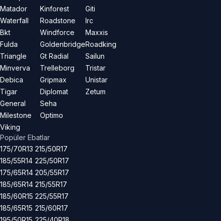
Matador
Kinforest
Giti
Waterfall
Roadstone
Irc
Bkt
Windforce
Maxxis
Fulda
Goldenbridge
Roadking
Triangle
Gt Radial
Sailun
Minverva
Trelleborg
Tristar
Debica
Gripmax
Unistar
Tigar
Diplomat
Zetum
General
Seha
Milestone
Optimo
Viking
Popüler Ebatlar
175/70R13
215/50R17
185/55R14
225/50R17
175/65R14
205/55R17
185/65R14
215/55R17
185/60R15
225/55R17
185/65R15
215/60R17
195/50R15
225/40R18