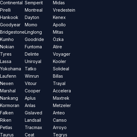
Continental
Semperit
Midas
Pirelli
Montreal
Vredestein
Hankook
Dayton
Kenex
Goodyear
Momo
Apollo
Bridgestone
Linglong
Mitas
Kumho
Goodride
Özka
Nokian
Funtoma
Atire
Tyres
Delinte
Voyager
Lassa
Uniroyal
Kooler
Yokohama
Tatko
Solideal
Laufenn
Winrun
Billas
Nexen
Vitour
Trayal
Marshal
Cooper
Accelera
Nankang
Aplus
Maxtrek
Kormoran
Anlas
Metzeler
Falken
Gislaved
Anteo
Riken
Landsail
Camso
Petlas
Tracmax
Arroyo
Taurus
Ceat
Tegrys