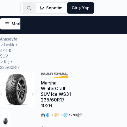
Sepetim
Giriş Yap
Markalar
Yaz Lastikleri
Kış Lastikleri
4 Mevsi
Anasayfa
Lastik
4x4 &
SUV
Kış
235/60R17
Marshal
WinterCraft
SUV Ice WS31
Previous Slide
Next Slide
235/60R17
102H
F
F
72
dB