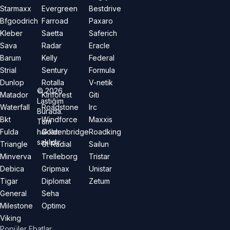
Starmaxx
Evergreen
Bestdrive
Bfgoodrich
Farroad
Paxaro
Kleber
Saetta
Saferich
Sava
Radar
Eracle
Barum
Kelly
Federal
Strial
Sentury
Formula
Dunlop
Rotalla
V-netik
©
2026
Matador
Kinforest
Giti
Lastiğim
Waterfall
Roadstone
Irc
Burada.
Bkt
Windforce
Maxxis
Tüm
hakları
Fulda
Goldenbridge
Roadking
saklıdır.
Triangle
Gt Radial
Sailun
Minverva
Trelleborg
Tristar
Debica
Gripmax
Unistar
Tigar
Diplomat
Zetum
General
Seha
Milestone
Optimo
Viking
Popüler Ebatlar