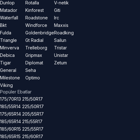
Dunlop
Rotalla
V-netik
Matador
Kinforest
Giti
Waterfall
Roadstone
Irc
Bkt
Windforce
Maxxis
Fulda
Goldenbridge
Roadking
Triangle
Gt Radial
Sailun
Minverva
Trelleborg
Tristar
Debica
Gripmax
Unistar
Tigar
Diplomat
Zetum
General
Seha
Milestone
Optimo
Viking
Popüler Ebatlar
175/70R13
215/50R17
185/55R14
225/50R17
175/65R14
205/55R17
185/65R14
215/55R17
185/60R15
225/55R17
185/65R15
215/60R17