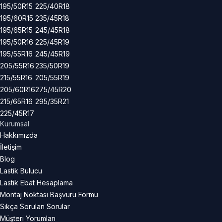
195/50R15
225/40R18
195/60R15
235/45R18
195/65R15
245/45R18
195/50R16
225/45R19
195/55R16
245/45R19
205/55R16
235/50R19
215/55R16
205/55R19
205/60R16
275/45R20
215/65R16
295/35R21
225/45R17
Kurumsal
Hakkımızda
İletişim
Blog
Lastik Bulucu
Lastik Ebat Hesaplama
Montaj Noktası Başvuru Formu
Sıkça Sorulan Sorular
Müşteri Yorumları