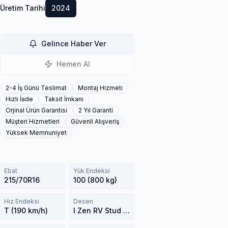
Üretim Tarihi
2024
Gelince Haber Ver
Hemen Al
2-4 İş Günü Teslimat
Montaj Hizmeti
Hızlı İade
Taksit İmkanı
Orjinal Ürün Garantisi
2 Yıl Garanti
Müşteri Hizmetleri
Güvenli Alışveriş
Yüksek Memnuniyet
Ebat
Yük Endeksi
215/70R16
100 (800 kg)
Hız Endeksi
Desen
T (190 km/h)
I Zen RV Stud KC16