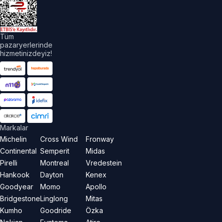
aklıdır.
Tüm
pazaryerlerinde
hizmetinizdeyiz!
Markalar
Michelin
Cross Wind
Fronway
Continental
Semperit
Midas
Pirelli
Montreal
Vredestein
Hankook
Dayton
Kenex
Goodyear
Momo
Apollo
Bridgestone
Linglong
Mitas
Kumho
Goodride
Özka