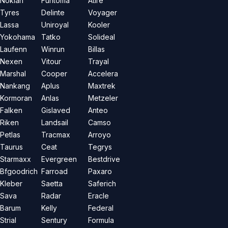
Nokian
Funtoma
Atire
Tyres
Delinte
Voyager
Lassa
Uniroyal
Kooler
Yokohama
Tatko
Solideal
Laufenn
Winrun
Billas
Nexen
Vitour
Trayal
Marshal
Cooper
Accelera
Nankang
Aplus
Maxtrek
Kormoran
Anlas
Metzeler
Falken
Gislaved
Anteo
Riken
Landsail
Camso
Petlas
Tracmax
Arroyo
Taurus
Ceat
Tegrys
Starmaxx
Evergreen
Bestdrive
Bfgoodrich
Farroad
Paxaro
Kleber
Saetta
Saferich
Sava
Radar
Eracle
Barum
Kelly
Federal
Strial
Sentury
Formula