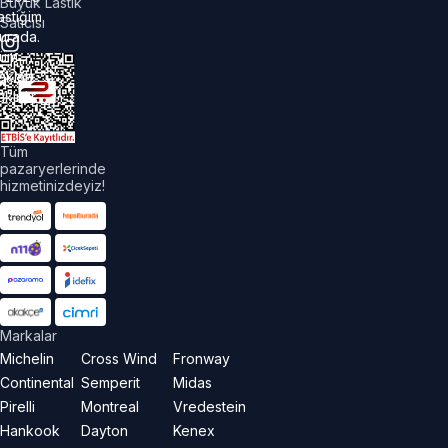
Büyük Lastik
astiğim
Satıcısı
urada.
üm
akları
aklıdır.
Tüm
pazaryerlerinde
hizmetinizdeyiz!
Markalar
Michelin
Cross Wind
Fronway
Continental
Semperit
Midas
Pirelli
Montreal
Vredestein
Hankook
Dayton
Kenex