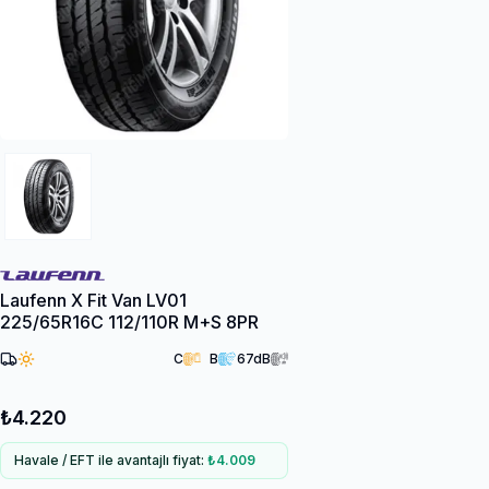
Laufenn X Fit Van LV01
225/65R16C 112/110R M+S 8PR
C
B
67
dB
₺4.220
Havale / EFT ile avantajlı fiyat:
₺4.009