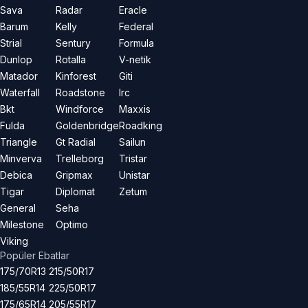
Sava
Radar
Eracle
Barum
Kelly
Federal
Strial
Sentury
Formula
Dunlop
Rotalla
V-netik
Matador
Kinforest
Giti
Waterfall
Roadstone
Irc
Bkt
Windforce
Maxxis
Fulda
Goldenbridge
Roadking
Triangle
Gt Radial
Sailun
Minverva
Trelleborg
Tristar
Debica
Gripmax
Unistar
Tigar
Diplomat
Zetum
General
Seha
Milestone
Optimo
Viking
Popüler Ebatlar
175/70R13
215/50R17
185/55R14
225/50R17
175/65R14
205/55R17