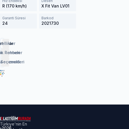
Hız Endeksi
Desen
R (170 km/h)
X Fit Van LV01
Garanti Süresi
Barkod
24
2021730
etaylar
zellikler
lendirmeler
ik Rehberi
 Seçenekleri
aj Hizmeti
Türkiye'nin En
©
2026