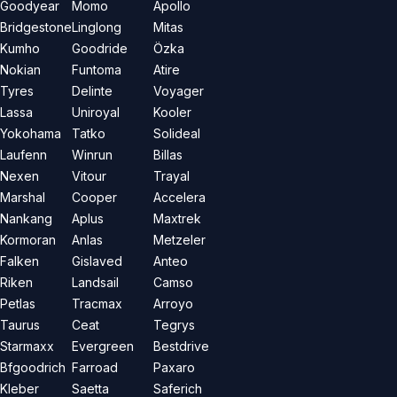
Goodyear
Momo
Apollo
Bridgestone
Linglong
Mitas
Kumho
Goodride
Özka
Nokian
Funtoma
Atire
Tyres
Delinte
Voyager
Lassa
Uniroyal
Kooler
Yokohama
Tatko
Solideal
Laufenn
Winrun
Billas
Nexen
Vitour
Trayal
Marshal
Cooper
Accelera
Nankang
Aplus
Maxtrek
Kormoran
Anlas
Metzeler
Falken
Gislaved
Anteo
Riken
Landsail
Camso
Petlas
Tracmax
Arroyo
Taurus
Ceat
Tegrys
Starmaxx
Evergreen
Bestdrive
Bfgoodrich
Farroad
Paxaro
Kleber
Saetta
Saferich