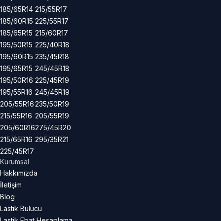
185/65R14
215/55R17
185/60R15
225/55R17
185/65R15
215/60R17
195/50R15
225/40R18
195/60R15
235/45R18
195/65R15
245/45R18
195/50R16
225/45R19
195/55R16
245/45R19
205/55R16
235/50R19
215/55R16
205/55R19
205/60R16
275/45R20
215/65R16
295/35R21
225/45R17
Kurumsal
Hakkımızda
İletişim
Blog
Lastik Bulucu
Lastik Ebat Hesaplama