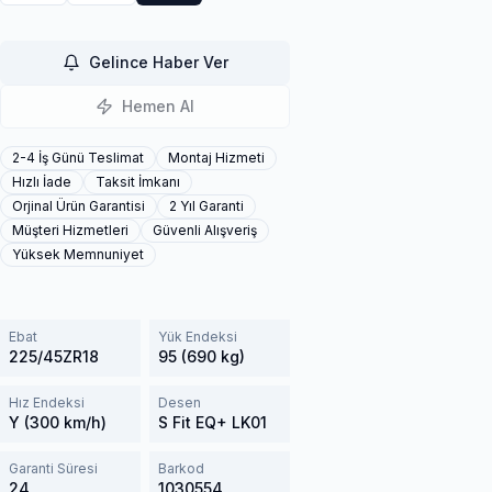
Gelince Haber Ver
Hemen Al
2-4 İş Günü Teslimat
Montaj Hizmeti
Hızlı İade
Taksit İmkanı
Orjinal Ürün Garantisi
2 Yıl Garanti
Müşteri Hizmetleri
Güvenli Alışveriş
Yüksek Memnuniyet
Ebat
Yük Endeksi
225/45ZR18
95 (690 kg)
Hız Endeksi
Desen
Y (300 km/h)
S Fit EQ+ LK01
Garanti Süresi
Barkod
24
1030554