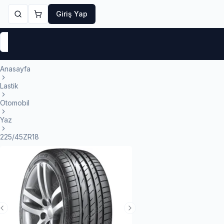
Giriş Yap
Markalar
Yaz Lastikleri
Kış Lastikleri
4 Mevsi
Anasayfa
Lastik
Otomobil
Yaz
225/45ZR18
Previous Slide
Next Slide