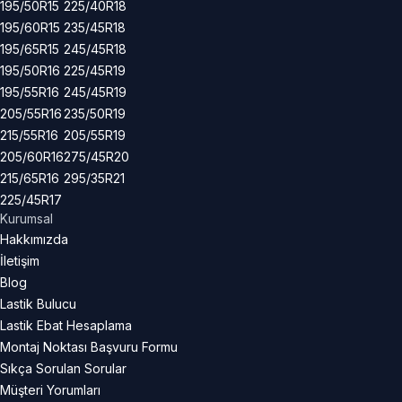
195/50R15
225/40R18
195/60R15
235/45R18
195/65R15
245/45R18
195/50R16
225/45R19
195/55R16
245/45R19
205/55R16
235/50R19
215/55R16
205/55R19
205/60R16
275/45R20
215/65R16
295/35R21
225/45R17
Kurumsal
Hakkımızda
İletişim
Blog
Lastik Bulucu
Lastik Ebat Hesaplama
Montaj Noktası Başvuru Formu
Sıkça Sorulan Sorular
Müşteri Yorumları