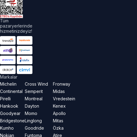
aklıdır.
Tüm
pazaryerlerinde
hizmetinizdeyiz!
Markalar
Michelin
Cross Wind
Fronway
Continental
Semperit
Midas
Pirelli
Montreal
Vredestein
Hankook
Dayton
Kenex
Goodyear
Momo
Apollo
Bridgestone
Linglong
Mitas
Kumho
Goodride
Özka
Nokian
Funtoma
Atire