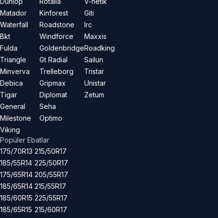
Dunlop
Rotalla
V-netik
Matador
Kinforest
Giti
Waterfall
Roadstone
Irc
Bkt
Windforce
Maxxis
Fulda
Goldenbridge
Roadking
Triangle
Gt Radial
Sailun
Minverva
Trelleborg
Tristar
Debica
Gripmax
Unistar
Tigar
Diplomat
Zetum
General
Seha
Milestone
Optimo
Viking
Popüler Ebatlar
175/70R13
215/50R17
185/55R14
225/50R17
175/65R14
205/55R17
185/65R14
215/55R17
185/60R15
225/55R17
185/65R15
215/60R17