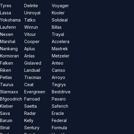
Tyres
Delinte
Voyager
Lassa
Uniroyal
Kooler
Yokohama
Tatko
Solideal
Laufenn
Winrun
Billas
Nexen
Vitour
Trayal
Marshal
Cooper
Accelera
Nankang
Aplus
Maxtrek
Kormoran
Anlas
Metzeler
Falken
Gislaved
Anteo
Riken
Landsail
Camso
Petlas
Tracmax
Arroyo
Taurus
Ceat
Tegrys
Starmaxx
Evergreen
Bestdrive
Bfgoodrich
Farroad
Paxaro
Kleber
Saetta
Saferich
Sava
Radar
Eracle
Barum
Kelly
Federal
Strial
Sentury
Formula