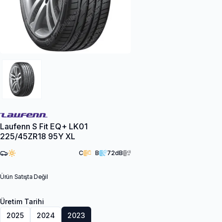
Laufenn S Fit EQ+ LK01
225/45ZR18 95Y XL
C
B
72
dB
Ürün Satışta Değil
Üretim Tarihi
2025
2024
2023