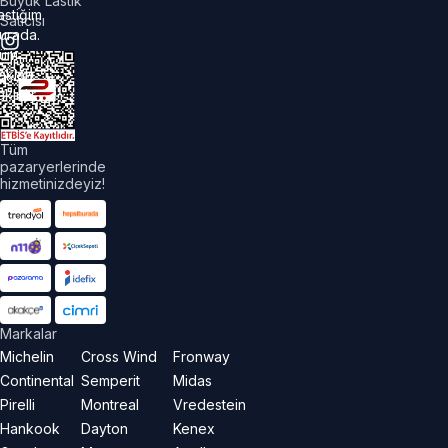
Büyük Lastik
astiğim
Satıcısı
urada.
üm
akları
aklıdır.
Tüm
pazaryerlerinde
hizmetinizdeyiz!
Markalar
Michelin
Cross Wind
Fronway
Continental
Semperit
Midas
Pirelli
Montreal
Vredestein
Hankook
Dayton
Kenex