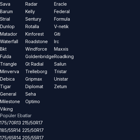
Sava
Radar
Eracle
Barum
Kelly
Federal
Strial
Sentury
Formula
Dunlop
Rotalla
V-netik
Matador
Kinforest
Giti
Waterfall
Roadstone
Irc
Bkt
Windforce
Maxxis
Fulda
Goldenbridge
Roadking
Triangle
Gt Radial
Sailun
Minverva
Trelleborg
Tristar
Debica
Gripmax
Unistar
Tigar
Diplomat
Zetum
General
Seha
Milestone
Optimo
Viking
Popüler Ebatlar
175/70R13
215/50R17
185/55R14
225/50R17
175/65R14
205/55R17