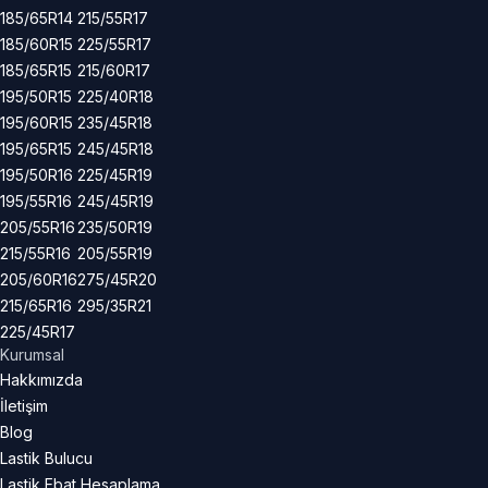
185/65R14
215/55R17
185/60R15
225/55R17
185/65R15
215/60R17
195/50R15
225/40R18
195/60R15
235/45R18
195/65R15
245/45R18
195/50R16
225/45R19
195/55R16
245/45R19
205/55R16
235/50R19
215/55R16
205/55R19
205/60R16
275/45R20
215/65R16
295/35R21
225/45R17
Kurumsal
Hakkımızda
İletişim
Blog
Lastik Bulucu
Lastik Ebat Hesaplama