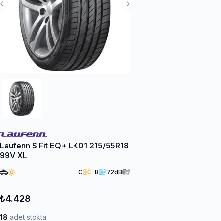
Previous Slide
Next Slide
Laufenn S Fit EQ+ LK01 215/55R18
99V XL
C
B
72
dB
₺4.428
18
adet stokta