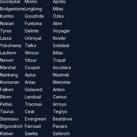
Goodyear
Momo
Apollo
Bridgestone
Linglong
Mitas
Kumho
Goodride
Özka
Nokian
Funtoma
Atire
Tyres
Delinte
Voyager
Lassa
Uniroyal
Kooler
Yokohama
Tatko
Solideal
Laufenn
Winrun
Billas
Nexen
Vitour
Trayal
Marshal
Cooper
Accelera
Nankang
Aplus
Maxtrek
Kormoran
Anlas
Metzeler
Falken
Gislaved
Anteo
Riken
Landsail
Camso
Petlas
Tracmax
Arroyo
Taurus
Ceat
Tegrys
Starmaxx
Evergreen
Bestdrive
Bfgoodrich
Farroad
Paxaro
Kleber
Saetta
Saferich