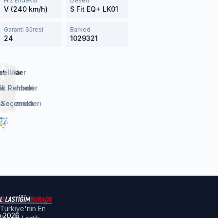
Hız Endeksi
Desen
V (240 km/h)
S Fit EQ+ LK01
Garanti Süresi
Barkod
24
1029321
etaylar
zellikler
lendirmeler
ik Rehberi
 Seçenekleri
aj Hizmeti
Türkiye'nin En
©
2026