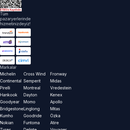
Tüm
pazaryerlerinde
hizmetinizdeyiz!
Markalar
Michelin
Cross Wind
Fronway
Continental
Semperit
Midas
Pirelli
Montreal
Vredestein
Hankook
Dayton
Kenex
Goodyear
Momo
Apollo
Bridgestone
Linglong
Mitas
Kumho
Goodride
Özka
Nokian
Funtoma
Atire
Tyres
Delinte
Voyager