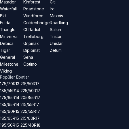
Matador
Kinforest
Giti
Waterfall
Roadstone
Irc
Bkt
Windforce
Maxxis
Fulda
Goldenbridge
Roadking
Triangle
Gt Radial
Sailun
Minverva
Trelleborg
Tristar
Debica
Gripmax
Unistar
Tigar
Diplomat
Zetum
General
Seha
Milestone
Optimo
Viking
Popüler Ebatlar
175/70R13
215/50R17
185/55R14
225/50R17
175/65R14
205/55R17
185/65R14
215/55R17
185/60R15
225/55R17
185/65R15
215/60R17
195/50R15
225/40R18