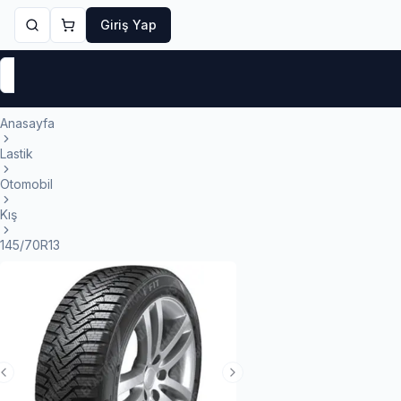
Giriş Yap
Markalar
Yaz Lastikleri
Kış Lastikleri
4 Mevsi
Anasayfa
Lastik
Otomobil
Kış
145/70R13
Previous Slide
Next Slide