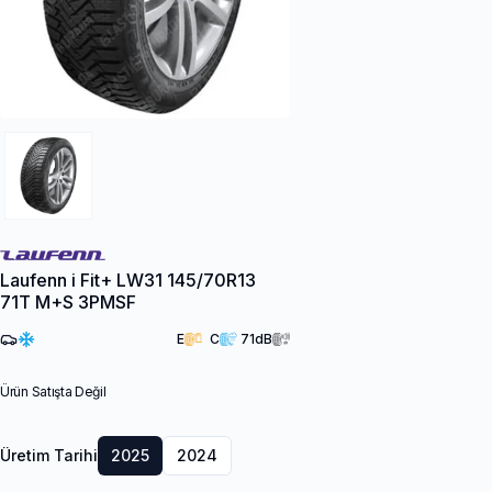
Laufenn i Fit+ LW31 145/70R13
71T M+S 3PMSF
E
C
71
dB
Ürün Satışta Değil
Üretim Tarihi
2025
2024