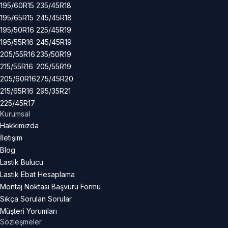
195/60R15
235/45R18
195/65R15
245/45R18
195/50R16
225/45R19
195/55R16
245/45R19
205/55R16
235/50R19
215/55R16
205/55R19
205/60R16
275/45R20
215/65R16
295/35R21
225/45R17
Kurumsal
Hakkımızda
İletişim
Blog
Lastik Bulucu
Lastik Ebat Hesaplama
Montaj Noktası Başvuru Formu
Sıkça Sorulan Sorular
Müşteri Yorumları
Sözleşmeler