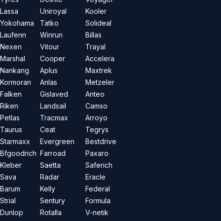
Lassa
Uniroyal
Kooler
Yokohama
Tatko
Solideal
Laufenn
Winrun
Billas
Nexen
Vitour
Trayal
Marshal
Cooper
Accelera
Nankang
Aplus
Maxtrek
Kormoran
Anlas
Metzeler
Falken
Gislaved
Anteo
Riken
Landsail
Camso
Petlas
Tracmax
Arroyo
Taurus
Ceat
Tegrys
Starmaxx
Evergreen
Bestdrive
Bfgoodrich
Farroad
Paxaro
Kleber
Saetta
Saferich
Sava
Radar
Eracle
Barum
Kelly
Federal
Strial
Sentury
Formula
Dunlop
Rotalla
V-netik