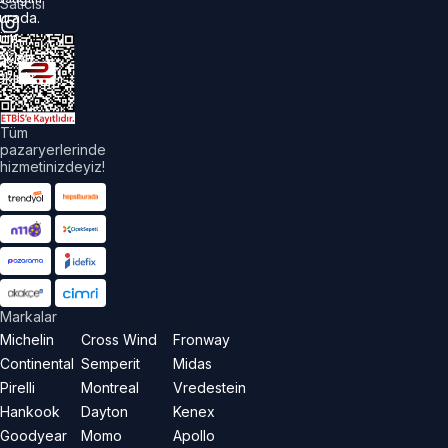
Satıcısı
urada.
üm
akları
aklıdır.
Tüm
pazaryerlerinde
hizmetinizdeyiz!
Markalar
Michelin
Cross Wind
Fronway
Continental
Semperit
Midas
Pirelli
Montreal
Vredestein
Hankook
Dayton
Kenex
Goodyear
Momo
Apollo