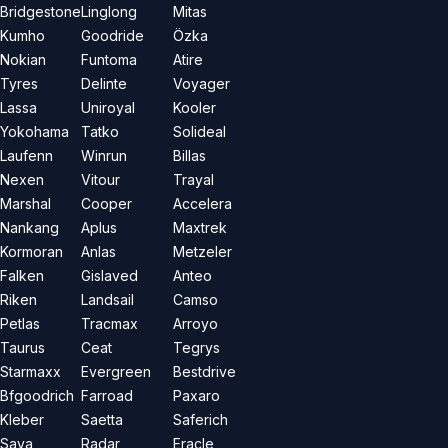
Bridgestone
Linglong
Mitas
Kumho
Goodride
Özka
Nokian
Funtoma
Atire
Tyres
Delinte
Voyager
Lassa
Uniroyal
Kooler
Yokohama
Tatko
Solideal
Laufenn
Winrun
Billas
Nexen
Vitour
Trayal
Marshal
Cooper
Accelera
Nankang
Aplus
Maxtrek
Kormoran
Anlas
Metzeler
Falken
Gislaved
Anteo
Riken
Landsail
Camso
Petlas
Tracmax
Arroyo
Taurus
Ceat
Tegrys
Starmaxx
Evergreen
Bestdrive
Bfgoodrich
Farroad
Paxaro
Kleber
Saetta
Saferich
Sava
Radar
Eracle