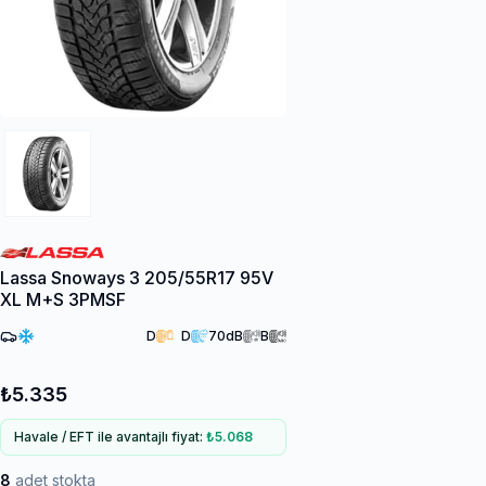
Lassa Snoways 3 205/55R17 95V
XL M+S 3PMSF
D
D
70
dB
B
₺5.335
Havale / EFT ile avantajlı fiyat:
₺5.068
8
adet stokta