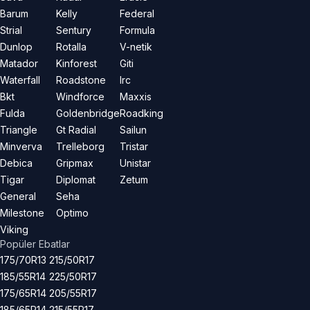
Barum
Kelly
Federal
Strial
Sentury
Formula
Dunlop
Rotalla
V-netik
Matador
Kinforest
Giti
Waterfall
Roadstone
Irc
Bkt
Windforce
Maxxis
Fulda
Goldenbridge
Roadking
Triangle
Gt Radial
Sailun
Minverva
Trelleborg
Tristar
Debica
Gripmax
Unistar
Tigar
Diplomat
Zetum
General
Seha
Milestone
Optimo
Viking
Popüler Ebatlar
175/70R13
215/50R17
185/55R14
225/50R17
175/65R14
205/55R17
185/65R14
215/55R17