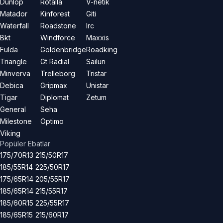
Dunlop
Rotalla
V-netik
Matador
Kinforest
Giti
Waterfall
Roadstone
Irc
Bkt
Windforce
Maxxis
Fulda
Goldenbridge
Roadking
Triangle
Gt Radial
Sailun
Minverva
Trelleborg
Tristar
Debica
Gripmax
Unistar
Tigar
Diplomat
Zetum
General
Seha
Milestone
Optimo
Viking
Popüler Ebatlar
175/70R13
215/50R17
185/55R14
225/50R17
175/65R14
205/55R17
185/65R14
215/55R17
185/60R15
225/55R17
185/65R15
215/60R17