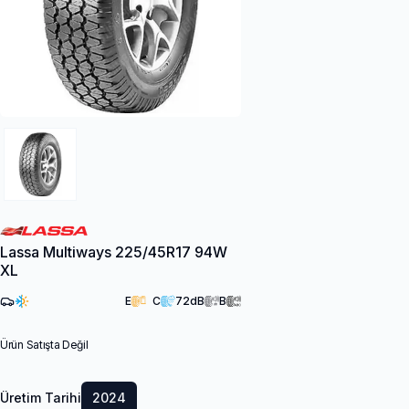
Lassa Multiways 225/45R17 94W
XL
E
C
72
dB
B
Ürün Satışta Değil
Üretim Tarihi
2024