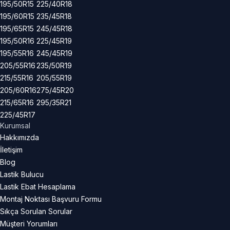
195/50R15
225/40R18
195/60R15
235/45R18
195/65R15
245/45R18
195/50R16
225/45R19
195/55R16
245/45R19
205/55R16
235/50R19
215/55R16
205/55R19
205/60R16
275/45R20
215/65R16
295/35R21
225/45R17
Kurumsal
Hakkımızda
İletişim
Blog
Lastik Bulucu
Lastik Ebat Hesaplama
Montaj Noktası Başvuru Formu
Sıkça Sorulan Sorular
Müşteri Yorumları