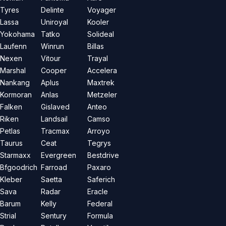
Tyres
Delinte
Voyager
Lassa
Uniroyal
Kooler
Yokohama
Tatko
Solideal
Laufenn
Winrun
Billas
Nexen
Vitour
Trayal
Marshal
Cooper
Accelera
Nankang
Aplus
Maxtrek
Kormoran
Anlas
Metzeler
Falken
Gislaved
Anteo
Riken
Landsail
Camso
Petlas
Tracmax
Arroyo
Taurus
Ceat
Tegrys
Starmaxx
Evergreen
Bestdrive
Bfgoodrich
Farroad
Paxaro
Kleber
Saetta
Saferich
Sava
Radar
Eracle
Barum
Kelly
Federal
Strial
Sentury
Formula