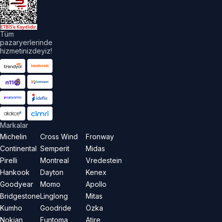
aklıdır.
Tüm
pazaryerlerinde
hizmetinizdeyiz!
Markalar
Michelin
Cross Wind
Fronway
Continental
Semperit
Midas
Pirelli
Montreal
Vredestein
Hankook
Dayton
Kenex
Goodyear
Momo
Apollo
Bridgestone
Linglong
Mitas
Kumho
Goodride
Özka
Nokian
Funtoma
Atire