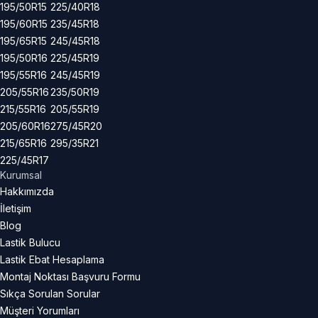
195/50R15
225/40R18
195/60R15
235/45R18
195/65R15
245/45R18
195/50R16
225/45R19
195/55R16
245/45R19
205/55R16
235/50R19
215/55R16
205/55R19
205/60R16
275/45R20
215/65R16
295/35R21
225/45R17
Kurumsal
Hakkımızda
İletişim
Blog
Lastik Bulucu
Lastik Ebat Hesaplama
Montaj Noktası Başvuru Formu
Sıkça Sorulan Sorular
Müşteri Yorumları