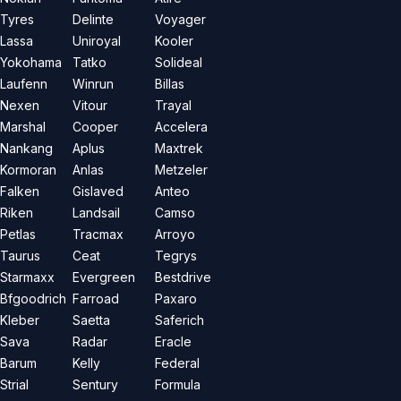
Tyres
Delinte
Voyager
Lassa
Uniroyal
Kooler
Yokohama
Tatko
Solideal
Laufenn
Winrun
Billas
Nexen
Vitour
Trayal
Marshal
Cooper
Accelera
Nankang
Aplus
Maxtrek
Kormoran
Anlas
Metzeler
Falken
Gislaved
Anteo
Riken
Landsail
Camso
Petlas
Tracmax
Arroyo
Taurus
Ceat
Tegrys
Starmaxx
Evergreen
Bestdrive
Bfgoodrich
Farroad
Paxaro
Kleber
Saetta
Saferich
Sava
Radar
Eracle
Barum
Kelly
Federal
Strial
Sentury
Formula