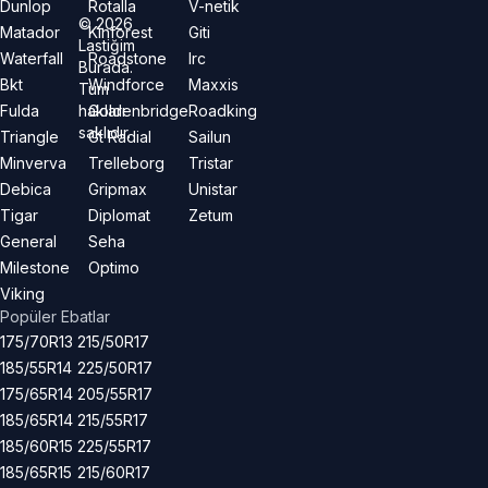
Dunlop
Rotalla
V-netik
©
2026
Matador
Kinforest
Giti
Lastiğim
Waterfall
Roadstone
Irc
Burada.
Bkt
Windforce
Maxxis
Tüm
hakları
Fulda
Goldenbridge
Roadking
saklıdır.
Triangle
Gt Radial
Sailun
Minverva
Trelleborg
Tristar
Debica
Gripmax
Unistar
Tigar
Diplomat
Zetum
General
Seha
Milestone
Optimo
Viking
Popüler Ebatlar
175/70R13
215/50R17
185/55R14
225/50R17
175/65R14
205/55R17
185/65R14
215/55R17
185/60R15
225/55R17
185/65R15
215/60R17