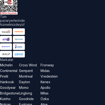
Tüm
pazaryerlerinde
hizmetinizdeyiz!
Markalar
Michelin
Cross Wind
Fronway
Continental
Semperit
Midas
Pirelli
Montreal
Vredestein
Hankook
Dayton
Kenex
Goodyear
Momo
Apollo
Bridgestone
Linglong
Mitas
Kumho
Goodride
Özka
Nokian
Funtoma
Atire