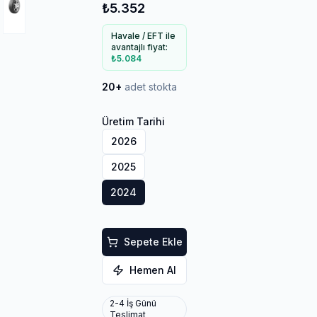
₺5.352
Havale / EFT ile
avantajlı fiyat:
₺5.084
20+
adet stokta
Üretim Tarihi
2026
2025
2024
Sepete Ekle
Hemen Al
2-4 İş Günü
Teslimat