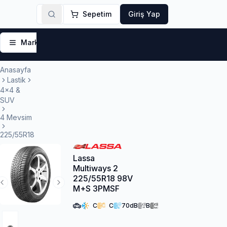
Sepetim
Giriş Yap
Markalar
Yaz Lastikleri
Kış Lastikleri
4 Mevsi
Anasayfa
Lastik
4x4 &
SUV
4 Mevsim
225/55R18
Lassa
Multiways 2
225/55R18 98V
Previous Slide
Next Slide
M+S 3PMSF
C
C
70
dB
B