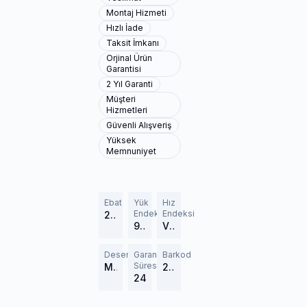
Montaj Hizmeti
Hızlı İade
Taksit İmkanı
Orjinal Ürün
Garantisi
2 Yıl Garanti
Müşteri
Hizmetleri
Güvenli Alışveriş
Yüksek
Memnuniyet
Ebat
Yük
Hız
Endeksi
Endeksi
225/55R18
98 (750 kg)
V (240 km/h)
Desen
Garanti
Barkod
Süresi
Multiways 2
213145
24