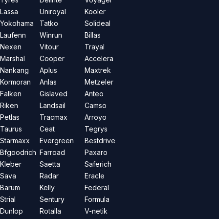
Lassa
Uniroyal
Kooler
Yokohama
Tatko
Solideal
Laufenn
Winrun
Billas
Nexen
Vitour
Trayal
Marshal
Cooper
Accelera
Nankang
Aplus
Maxtrek
Kormoran
Anlas
Metzeler
Falken
Gislaved
Anteo
Riken
Landsail
Camso
Petlas
Tracmax
Arroyo
Taurus
Ceat
Tegrys
Starmaxx
Evergreen
Bestdrive
Bfgoodrich
Farroad
Paxaro
Kleber
Saetta
Saferich
Sava
Radar
Eracle
Barum
Kelly
Federal
Strial
Sentury
Formula
Dunlop
Rotalla
V-netik