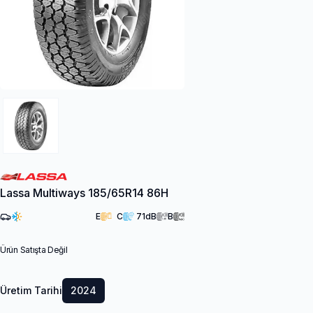
Lassa Multiways 185/65R14 86H
E
C
71
dB
B
Ürün Satışta Değil
Üretim Tarihi
2024