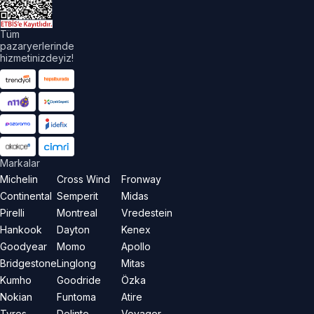
Tüm
pazaryerlerinde
hizmetinizdeyiz!
Markalar
Michelin
Cross Wind
Fronway
Continental
Semperit
Midas
Pirelli
Montreal
Vredestein
Hankook
Dayton
Kenex
Goodyear
Momo
Apollo
Bridgestone
Linglong
Mitas
Kumho
Goodride
Özka
Nokian
Funtoma
Atire
Tyres
Delinte
Voyager