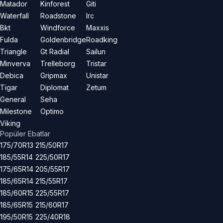
Matador
Kinforest
Giti
Waterfall
Roadstone
Irc
Bkt
Windforce
Maxxis
Fulda
Goldenbridge
Roadking
Triangle
Gt Radial
Sailun
Minverva
Trelleborg
Tristar
Debica
Gripmax
Unistar
Tigar
Diplomat
Zetum
General
Seha
Milestone
Optimo
Viking
Popüler Ebatlar
175/70R13
215/50R17
185/55R14
225/50R17
175/65R14
205/55R17
185/65R14
215/55R17
185/60R15
225/55R17
185/65R15
215/60R17
195/50R15
225/40R18