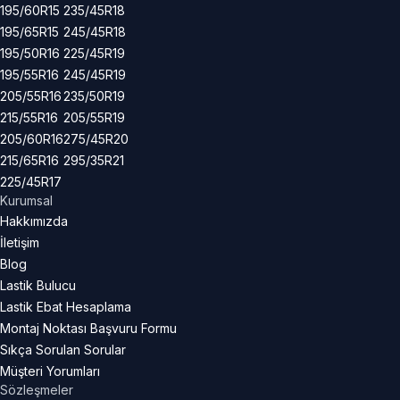
195/60R15
235/45R18
195/65R15
245/45R18
195/50R16
225/45R19
195/55R16
245/45R19
205/55R16
235/50R19
215/55R16
205/55R19
205/60R16
275/45R20
215/65R16
295/35R21
225/45R17
Kurumsal
Hakkımızda
İletişim
Blog
Lastik Bulucu
Lastik Ebat Hesaplama
Montaj Noktası Başvuru Formu
Sıkça Sorulan Sorular
Müşteri Yorumları
Sözleşmeler